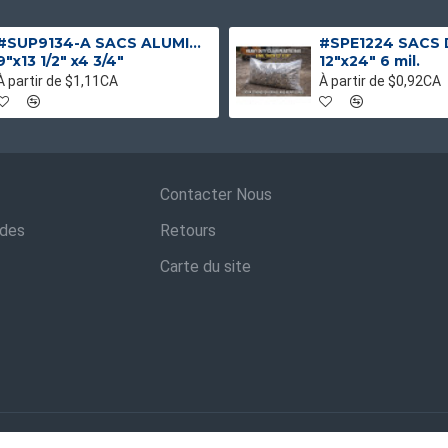
#SUP9134-A SACS ALUMINIUM NOIR MAT DEBOUT
9"x13 1/2" x4 3/4"
12"x24" 6 mil.
À partir de $1,11CA
À partir de $0,92CA
Contacter Nous
ndes
Retours
Carte du site