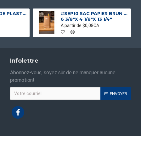
#SPE1224 SACS DE PLASTIQUE ROBUSTE INDUSTRIELS
#SEP10 SAC PAPIER BRUN 1 PLI NO 10 SANS POIGNEE
6 3/8"X 4 1/8"X 13 1/4"
À partir de $0,08CA
Infolettre
Abonnez-vous, soyez sûr de ne manquer aucune
promotion!
ENVOYER