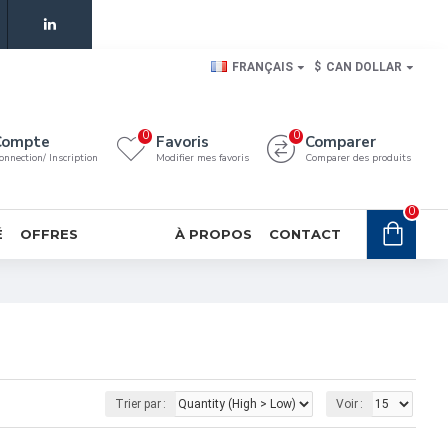
FRANÇAIS
$
CAN DOLLAR
0
0
Compte
Favoris
Comparer
onnection/ Inscription
Modifier mes favoris
Comparer des produits
0
É
OFFRES
À PROPOS
CONTACT
Trier par :
Voir :