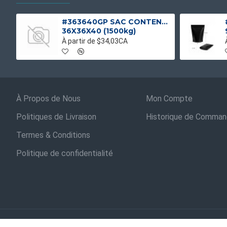
#363640GP SAC CONTENEUR GOUL/PLAT UV UNIQUE
36X36X40 (1500kg)
À partir de $34,03CA
À Propos de Nous
Mon Compte
Politiques de Livraison
Historique de Comma
Termes & Conditions
Politique de confidentialité
Droits d'auteur © 2021, Sacs Industriels ,Tous les droits sont réservés