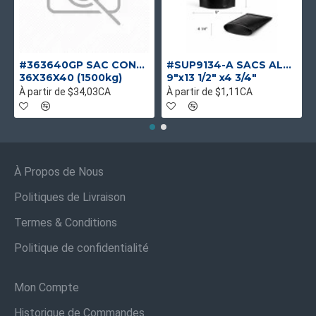
#363640GP SAC CONTENEUR GOUL/PLAT UV UNIQUE
#SUP9134-A SACS ALUMINIUM NOIR MAT DEBOUT
36X36X40 (1500kg)
9"x13 1/2" x4 3/4"
À partir de $34,03CA
À partir de $1,11CA
À Propos de Nous
Politiques de Livraison
Termes & Conditions
Politique de confidentialité
Mon Compte
Historique de Commandes