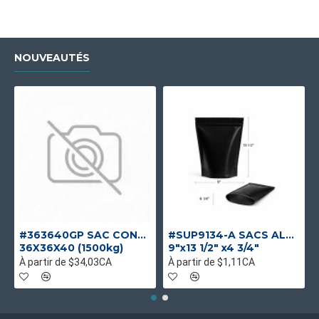
NOUVEAUTÉS
#363640GP SAC CONTENEUR GOUL/PLAT UV UNIQUE
#SUP9134-A SACS ALUMINIUM NOIR MAT DEBOUT
36X36X40 (1500kg)
9"x13 1/2" x4 3/4"
À partir de $34,03CA
À partir de $1,11CA