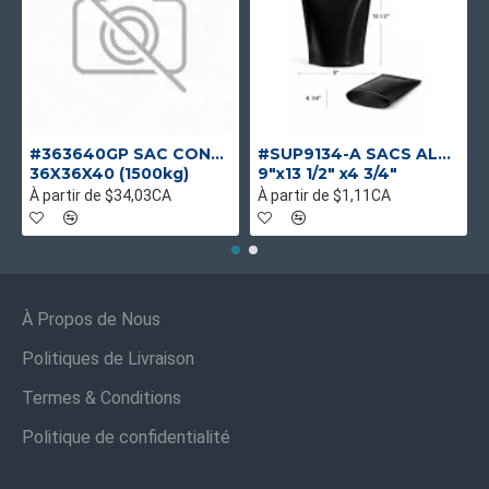
#363640GP SAC CONTENEUR GOUL/PLAT UV UNIQUE
#SUP9134-A SACS ALUMINIUM NOIR MAT DEBOUT
36X36X40 (1500kg)
9"x13 1/2" x4 3/4"
À partir de $34,03CA
À partir de $1,11CA
À Propos de Nous
Politiques de Livraison
Termes & Conditions
Politique de confidentialité