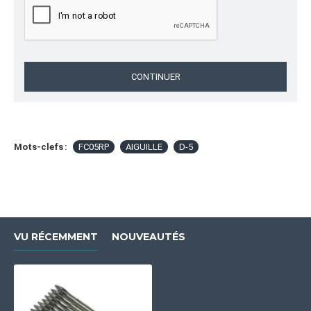
couseuse portative, pièces Fischbein, bag closer
needles, industrial sewing needles, Fischbein 2980,
maintenance couseuse.
CONTINUER
CATÉGORIE
Boîtes Imprimées Personnalisées
Mots-clefs :
FC05RP
AIGUILLE
D-5
VU RÉCEMMENT
NOUVEAUTÉS