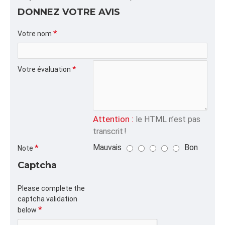
DONNEZ VOTRE AVIS
INFORMATION PRODUIT
Votre nom
Capacité/Taille:
Votre évaluation
FORMAT DU PRODUIT
Quantité par emballage: 10.00
Dimension:
Poids: 1.00
Attention :
le HTML n’est pas
Volume cubique: 1.00 pieds cubes
transcrit !
Mauvais
Bon
Note
FORMAT DE PALETTE
Quantité par palette: 0.00
Captcha
Dimension/pallet:
Please complete the
captcha validation
ALPHA
below
FC05RP,AIGUILLE,D-5,2980, aiguille Fischbein D5,
Fischbein Model D needles, D5 needles, aiguille