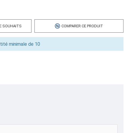
 cubes
00
DE SOUHAITS
COMPARER CE PRODUIT
tité minimale de 10
hermoscelleuses