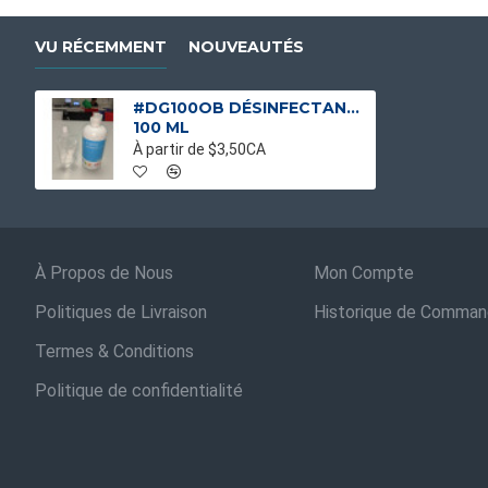
VU RÉCEMMENT
NOUVEAUTÉS
#DG100OB DÉSINFECTANT A MAIN 70% ALCOOL EN POCHETTE
100 ML
À partir de $3,50CA
À Propos de Nous
Mon Compte
Politiques de Livraison
Historique de Comma
Termes & Conditions
Politique de confidentialité