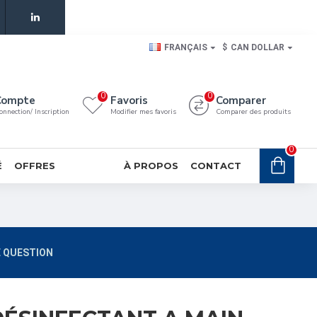
FRANÇAIS
$
CAN DOLLAR
0
0
Compte
Favoris
Comparer
onnection/ Inscription
Modifier mes favoris
Comparer des produits
0
É
OFFRES
À PROPOS
CONTACT
 QUESTION