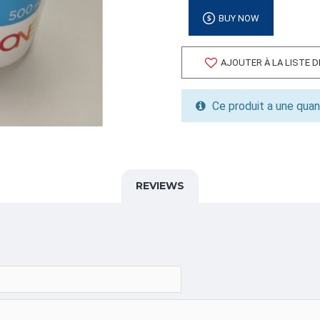
Volume cubique: 0.00 pieds
BUY NOW
FORMAT DE PALETTE
Quantité par palette: 2000.
AJOUTER À LA LISTE 
Dimension/pallet:
ALPHA
Ce produit a une quan
,GEL,,
CATÉGORIE
Équipement d'Emballage,T
REVIEWS