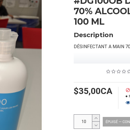
#DG100OB D
70% ALCOO
100 ML
Description
DÉSINFECTANT A MAIN 7
INFORMATION PRODUIT
Capacité/Taille:
100 ML
$35,00CA
FORMAT DU PRODUIT
Quantité par emballage: 10
Dimension: 10.25X14.5X7.5
ÉPUISÉ — CO
Poids: 0.00