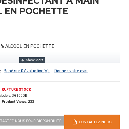
ÉSINFECTANT A MAIN
L EN POCHETTE
0% ALCOOL EN POCHETTE
Basé sur 0 évaluation(s).
-
Donnez votre avis
RUPTURE STOCK
Modèle:
DG100OB
Product Views: 233
0.00
NTACTEZ-NOUS POUR DISPONIBILITÉ
CONTACTEZ-NOUS