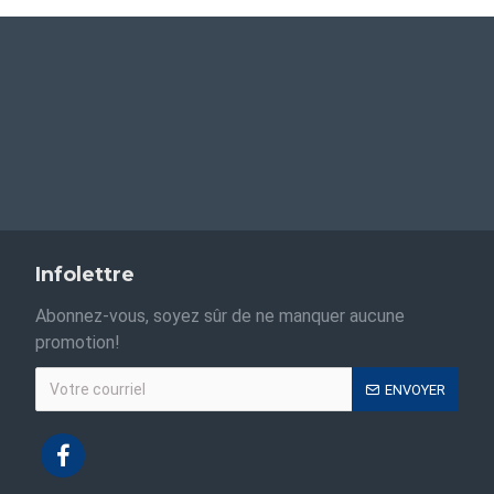
Infolettre
Abonnez-vous, soyez sûr de ne manquer aucune
promotion!
ENVOYER