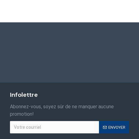
Infolettre
Abonnez-vous, soyez sûr de ne manquer aucune
promotion!
ENVOYER