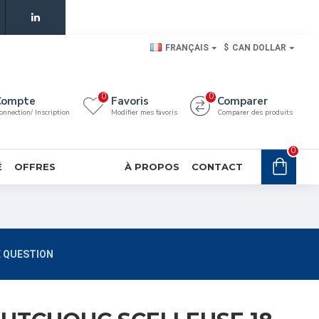
FRANÇAIS
$
CAN DOLLAR
0
0
Compte
Favoris
Comparer
onnection/ Inscription
Modifier mes favoris
Comparer des produits
0
É
OFFRES
À PROPOS
CONTACT
 QUESTION