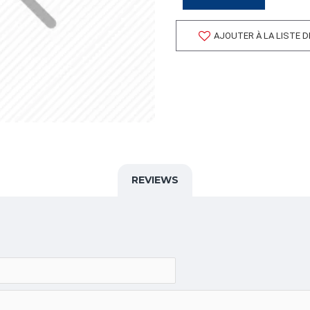
FORMAT DE PALETTE
Quantité par palette: 0.00
AJOUTER À LA LISTE 
Dimension/pallet:
ALPHA
CAOUTCHOUC,SCELLEUSE,
CATÉGORIE
Boîtes sur Mesure
REVIEWS