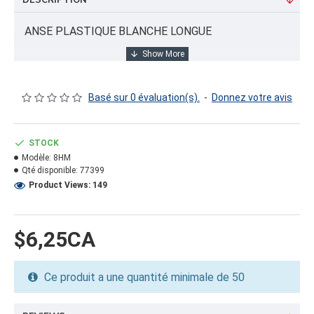
DESCRIPTION
ANSE PLASTIQUE BLANCHE LONGUE
INFORMATION PRODUIT
Basé sur 0 évaluation(s).
-
Donnez votre avis
Capacité/Taille:
11.30"X0.71"
STOCK
Modèle:
8HM
FORMAT DU PRODUIT
Qté disponible:
77399
Quantité par emballage: 2000.00
Product Views: 149
Dimension: 12X12X9
Poids: 31.00
Volume cubique: 0.75 pieds cubes
$6,25CA
FORMAT DE PALETTE
Ce produit a une quantité minimale de 50
Quantité par palette: 120000.00
Dimension/pallet: 40X48X45