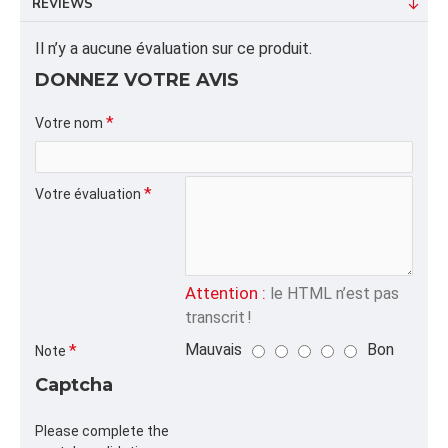
REVIEWS
ALPHA
Il n’y a aucune évaluation sur ce produit.
ANSEPLAST,UNI,ANSE,
DONNEZ VOTRE AVIS
CATÉGORIE
Sacs Jetables Biodégradables
Votre nom
Votre évaluation
Attention :
le HTML n’est pas
transcrit !
Mauvais
Bon
Note
Captcha
Please complete the