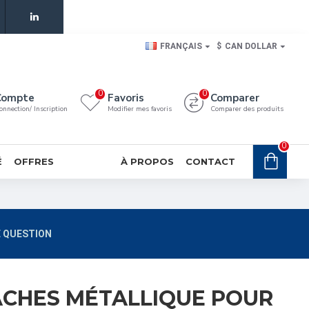
FRANÇAIS
$
CAN DOLLAR
0
0
Compte
Favoris
Comparer
onnection/ Inscription
Modifier mes favoris
Comparer des produits
0
É
OFFRES
À PROPOS
CONTACT
 QUESTION
ACHES MÉTALLIQUE POUR