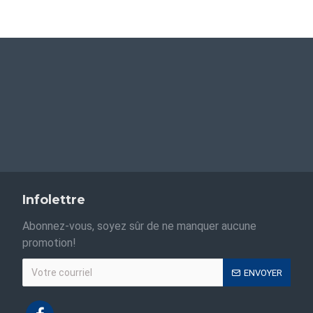
Infolettre
Abonnez-vous, soyez sûr de ne manquer aucune
promotion!
ENVOYER