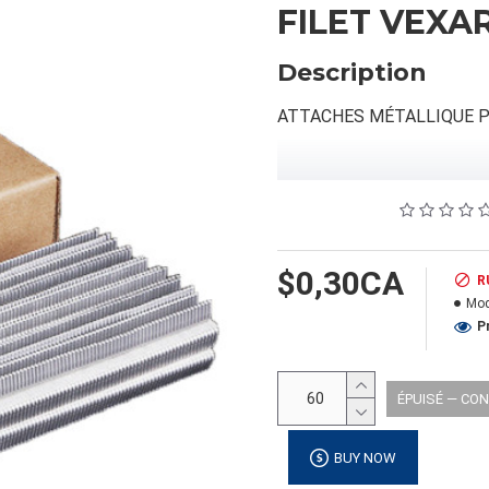
FILET VEXA
Description
ATTACHES MÉTALLIQUE P
INFORMATION PRODUIT
Capacité/Taille:
$0,30CA
R
Mod
FORMAT DU PRODUIT
P
Quantité par emballage: 60
Dimension:
ÉPUISÉ — CO
Poids: 0.00
Volume cubique: 0.00 pieds
BUY NOW
FORMAT DE PALETTE