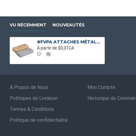
VU RÉCEMMENT
NOUVEAUTÉS
#FVPA ATTACHES MÉTALLIQUE POUR FILET VEXAR
À partir de $0,01CA
À Propos de Nous
Mon Compte
Politiques de Livraison
Historique de Comma
Termes & Conditions
Politique de confidentialité