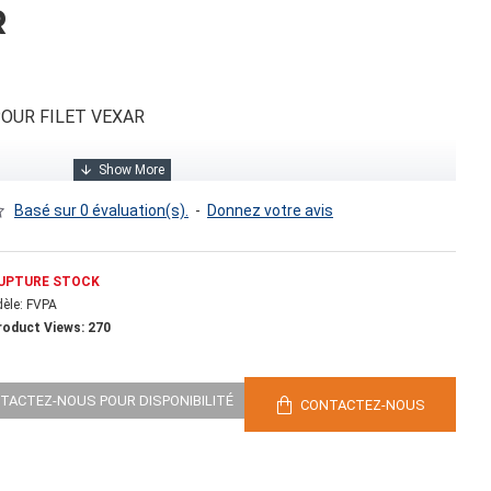
R
OUR FILET VEXAR
Basé sur 0 évaluation(s).
-
Donnez votre avis
UPTURE STOCK
èle:
FVPA
roduct Views: 270
.00
NTACTEZ-NOUS POUR DISPONIBILITÉ
CONTACTEZ-NOUS
 cubes