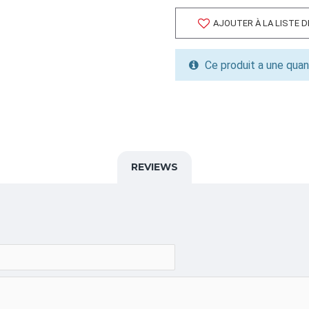
Quantité par palette: 0.00
AJOUTER À LA LISTE 
Dimension/pallet:
ALPHA
Ce produit a une quan
VEXAR,BROCHE,BROCHEU
CATÉGORIE
Équipement de Remplissage,
REVIEWS