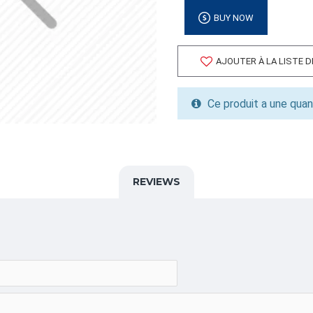
Volume cubique: 1.36 pieds
BUY NOW
FORMAT DE PALETTE
Quantité par palette: 1000
AJOUTER À LA LISTE 
Dimension/pallet:
ALPHA
Ce produit a une quan
SPATATE,SPAPIER,PATATE
CATÉGORIE
Sacs Papier pour Patates
REVIEWS