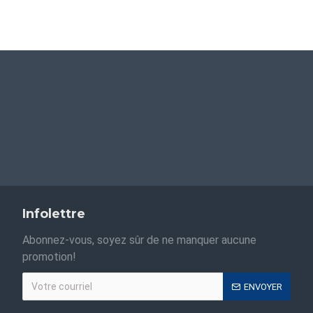
Infolettre
Abonnez-vous, soyez sûr de ne manquer aucune
promotion!
ENVOYER