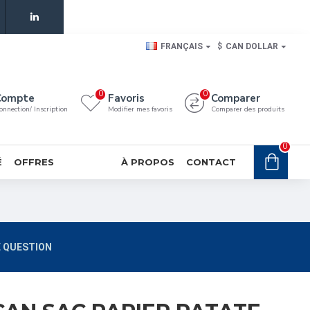
FRANÇAIS
$
CAN DOLLAR
0
0
Compte
Favoris
Comparer
onnection/ Inscription
Modifier mes favoris
Comparer des produits
0
É
OFFRES
À PROPOS
CONTACT
 QUESTION