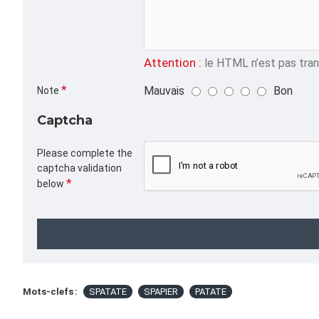
Attention :
le HTML n’est pas trans
Mauvais
Bon
Note
Captcha
Please complete the
captcha validation
below
Mots-clefs :
SPATATE
SPAPIER
PATATE