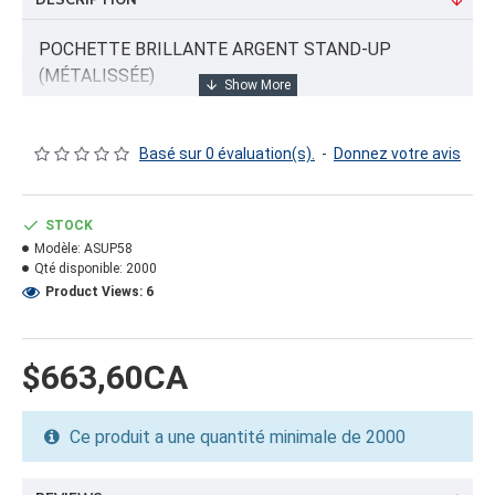
DESCRIPTION
POCHETTE BRILLANTE ARGENT STAND-UP
(MÉTALISSÉE)
Basé sur 0 évaluation(s).
-
Donnez votre avis
INFORMATION PRODUIT
Capacité/Taille:
STOCK
5x2.5x8"
Modèle:
ASUP58
Qté disponible:
2000
FORMAT DU PRODUIT
Product Views: 6
Quantité par emballage: 2000.00
Dimension: 13x22x11.5
Poids: 29.98
$663,60CA
Volume cubique: 1.90 pieds cubes
Ce produit a une quantité minimale de 2000
FORMAT DE PALETTE
Quantité par palette: 0.00