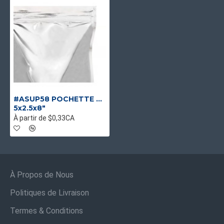
#ASUP58 POCHETTE BRILLANTE ARGENT STAND-UP (MÉTALISSÉE)
5x2.5x8"
À partir de $0,33CA
À Propos de Nous
Politiques de Livraison
Termes & Conditions