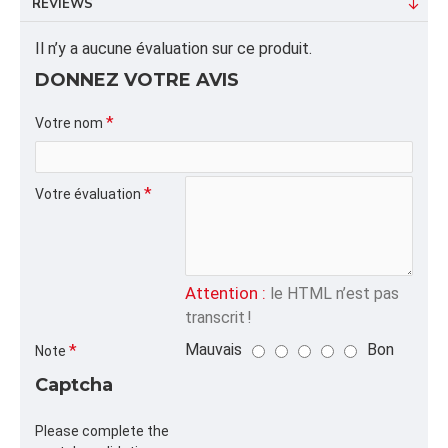
REVIEWS
Dimension/pallet:
Il n’y a aucune évaluation sur ce produit.
ALPHA
POCHETTE,ALU,SPE,
DONNEZ VOTRE AVIS
CATÉGORIE
Votre nom
Pochettes Plates Refermables
Votre évaluation
Attention :
le HTML n’est pas
transcrit !
Mauvais
Bon
Note
Captcha
Please complete the