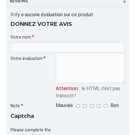
REVIEWS
Dimension/pallet: 40X48X47
Il n’y a aucune évaluation sur ce produit.
ALPHA
POCHETTE,ALU,SPE,
DONNEZ VOTRE AVIS
CATÉGORIE
Votre nom
Pochettes Plates Refermables,Liquidation et
Promotions
Votre évaluation
Attention :
le HTML n’est pas
transcrit !
Mauvais
Bon
Note
Captcha
Please complete the