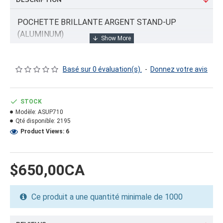
DESCRIPTION
POCHETTE BRILLANTE ARGENT STAND-UP
(ALUMINUM)
Basé sur 0 évaluation(s).
-
Donnez votre avis
INFORMATION PRODUIT
Capacité/Taille:
STOCK
7 1/2"x3 1/2"x10 1/2"
Modèle:
ASUP710
Qté disponible:
2195
FORMAT DU PRODUIT
Product Views: 6
Quantité par emballage: 100.00
Dimension: 0
Poids: 2.01
$650,00CA
Volume cubique: 0.09 pieds cubes
Ce produit a une quantité minimale de 1000
FORMAT DE PALETTE
Quantité par palette: 36000.00