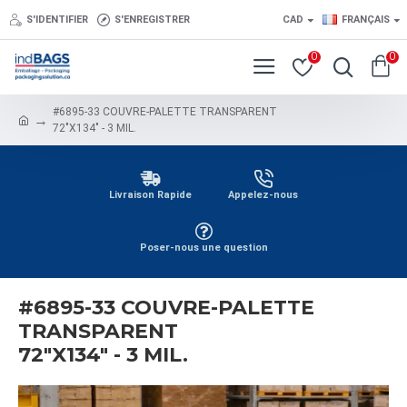
S'IDENTIFIER
S'ENREGISTRER
CAD
FRANÇAIS
0
0
#6895-33 COUVRE-PALETTE TRANSPARENT
72"X134" - 3 MIL.
Livraison Rapide
Appelez-nous
Poser-nous une question
#6895-33 COUVRE-PALETTE
TRANSPARENT
72"X134" - 3 MIL.