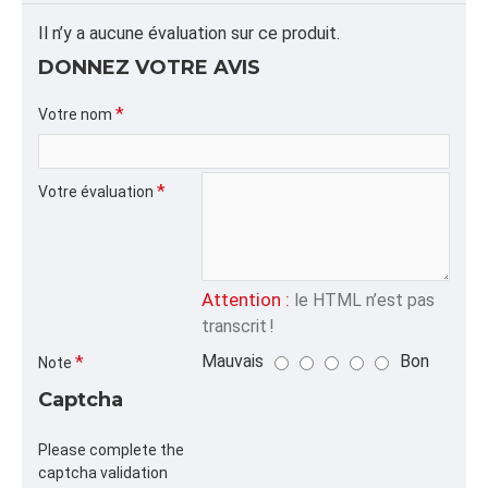
et saleté ✔ Plastique 3 MIL ultra résistant ✔
Transparence pour identification rapide ✔ Idéal pour
Il n’y a aucune évaluation sur ce produit.
transport, stockage et expédition ✔ Format
DONNEZ VOTRE AVIS
économique pour usage industriel intensif
Votre nom
INFORMATION PRODUIT
Capacité/Taille:
Votre évaluation
72"X134" - 3 MIL.
FORMAT DU PRODUIT
Quantité par emballage: 50.00
Attention :
le HTML n’est pas
Dimension: 8x8x72
transcrit !
Poids: 90.39
Mauvais
Bon
Note
Volume cubique: 2.66 pieds cubes
Captcha
FORMAT DE PALETTE
Quantité par palette: 1000.00
Please complete the
captcha validation
Dimension/pallet: 40x72X48