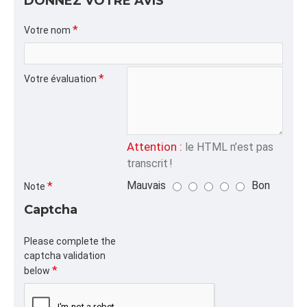
DONNEZ VOTRE AVIS
ALPHA
Votre nom
CASSEAU,PINTE,,
CATÉGORIE
Votre évaluation
Coffres à Framboises,Barquettes Aluminium
Attention :
le HTML n’est pas
transcrit !
Mauvais
Bon
Note
Captcha
Please complete the
captcha validation
below