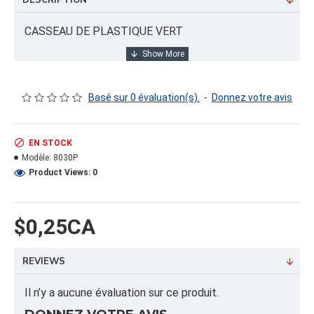
DESCRIPTION
CASSEAU DE PLASTIQUE VERT
INFORMATION PRODUIT
Basé sur 0 évaluation(s).
-
Donnez votre avis
Capacité/Taille:
1 PINTE/1 QUART 4.75X4.75X3.15
EN STOCK
Modèle:
8030P
FORMAT DU PRODUIT
Product Views: 0
Quantité par emballage: 660.00
Dimension: 26.5x15x20.5
Poids: 30.03
$0,25CA
Volume cubique: 4.71 pieds cubes
REVIEWS
FORMAT DE PALETTE
Quantité par palette: 16500.00
Il n’y a aucune évaluation sur ce produit.
Dimension/pallet: 48X40X96