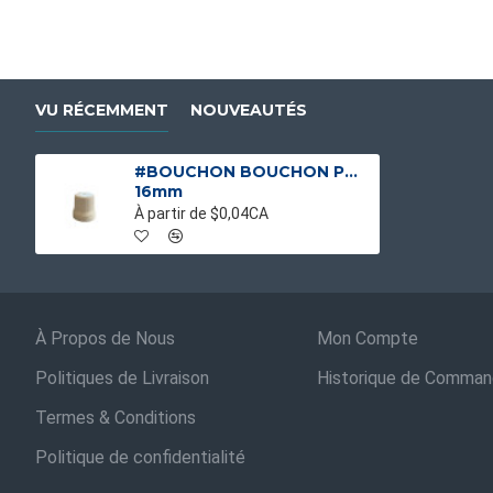
VU RÉCEMMENT
NOUVEAUTÉS
#BOUCHON BOUCHON POUR POCHETTE 500ML/250ML
16mm
À partir de $0,04CA
À Propos de Nous
Mon Compte
Politiques de Livraison
Historique de Comma
Termes & Conditions
Politique de confidentialité