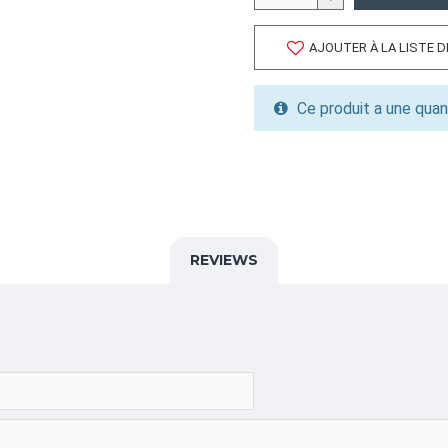
Volume cubique: 0.14 pieds
FORMAT DE PALETTE
AJOUTER À LA LISTE 
Quantité par palette: 4000
Dimension/pallet: 48X40X3
Ce produit a une quan
ALPHA
BOUCHON,SIROP ,CAP,
CATÉGORIE
Pochettes Flexibles Debo
REVIEWS