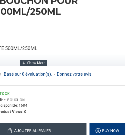
BOUCHON POUR
500ML/250ML
E 500ML/250ML
Basé sur 0 évaluation(s).
-
Donnez votre avis
TOCK
èle:
BOUCHON
 disponible:
1684
roduct Views: 0
0.00
AJOUTER AU PANIER
BUY NOW