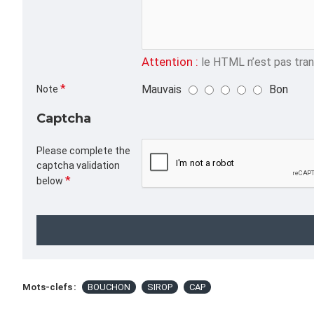
Attention :
le HTML n’est pas trans
Mauvais
Bon
Note
Captcha
Please complete the
captcha validation
below
Mots-clefs :
BOUCHON
SIROP
CAP