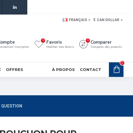
FRANÇAIS
$
CAN DOLLAR
0
0
Compte
Favoris
Comparer
onnection/ Inscription
Modifier mes favoris
Comparer des produits
0
É
OFFRES
À PROPOS
CONTACT
 QUESTION