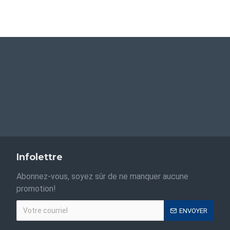
Infolettre
Abonnez-vous, soyez sûr de ne manquer aucune
promotion!
ENVOYER