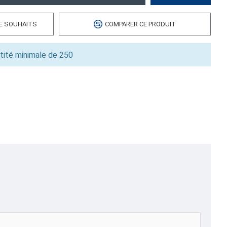
 cubes
DE SOUHAITS
COMPARER CE PRODUIT
0.00
6
tité minimale de 250
ut,Pochettes Sous-Vide