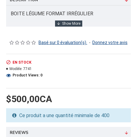
DESCRIPTION
BOITE LÉGUME FORMAT IRRÉGULIER
INFORMATION PRODUIT
Basé sur 0 évaluation(s).
-
Donnez votre avis
Capacité/Taille:
16.25"X11.75"X10.25"
EN STOCK
Modèle:
7741
FORMAT DU PRODUIT
Product Views: 0
Quantité par emballage: 0.00
Dimension: 0
Poids: 0.00
$500,00CA
Volume cubique: 0.00 pieds cubes
Ce produit a une quantité minimale de 400
FORMAT DE PALETTE
Quantité par palette: 400.00
Dimension/pallet: 52X52X48
REVIEWS