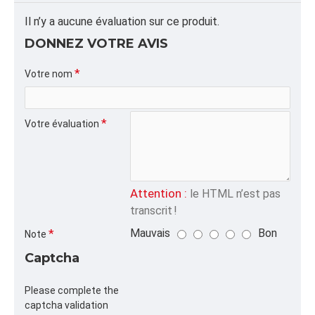
ALPHA
Il n’y a aucune évaluation sur ce produit.
BCARTON,LEGUMES,,
DONNEZ VOTRE AVIS
CATÉGORIE
Votre nom
Mousse de Calage
Votre évaluation
Attention :
le HTML n’est pas
transcrit !
Mauvais
Bon
Note
Captcha
Please complete the
captcha validation