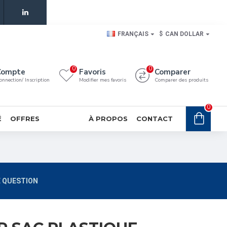
FRANÇAIS
$
CAN DOLLAR
0
0
Compte
Favoris
Comparer
onnection/ Inscription
Modifier mes favoris
Comparer des produits
0
É
OFFRES
À PROPOS
CONTACT
 QUESTION