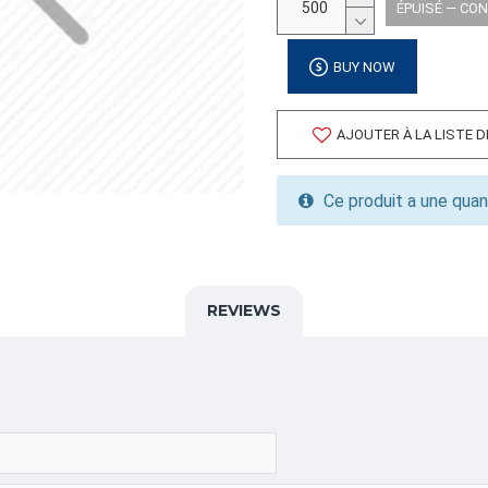
ÉPUISÉ — CO
Poids: 21.32
Volume cubique: 0.66 pieds
BUY NOW
FORMAT DE PALETTE
Quantité par palette: 0.00
AJOUTER À LA LISTE 
Dimension/pallet: 0
ALPHA
Ce produit a une quan
SPLASTIQ,S4,SPEMAG
CATÉGORIE
REVIEWS