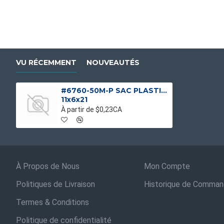
VU RÉCEMMENT
NOUVEAUTÉS
#6760-50M-P SAC PLASTIQUE BRETELLE S4 UNI (EN BOITE), BLANCHE
11x6x21
À partir de $0,23CA
À Propos de Nous
Mon Compte
Politiques de Livraison
Historique de Comma
Termes & Conditions
Politique de confidentialité