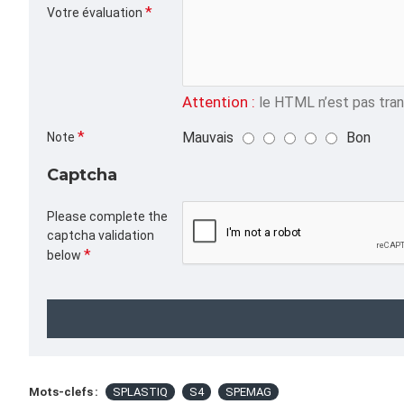
Votre évaluation
Attention :
le HTML n’est pas trans
Mauvais
Bon
Note
Captcha
Please complete the
captcha validation
below
Mots-clefs :
SPLASTIQ
S4
SPEMAG