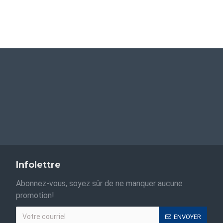
Infolettre
Abonnez-vous, soyez sûr de ne manquer aucune
promotion!
ENVOYER