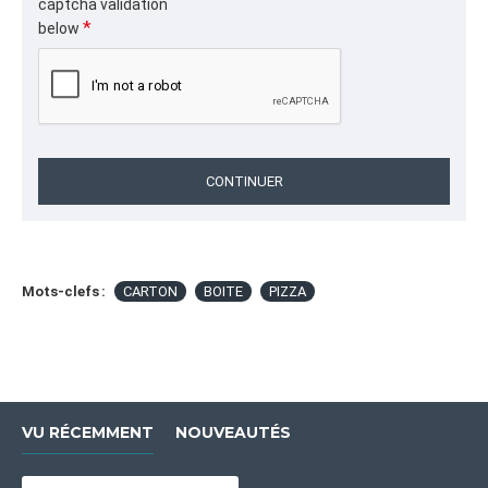
captcha validation
CARTON,BOITE,PIZZA,boite pizza,boites pizza,boite
below
pizza carton,boite pizza restaurant,boite pizza
pizzeria,boite pizza livraison,boite pizza
emporter,emballage pizza,boite pizza ondulé,e flute
pizza box
CATÉGORIE
CONTINUER
Emballages pour Restauration,BOÎTES À PIZZA EN
CARTON ONDULÉ E-FLUTE POUR PIZZERIAS ET
RESTAURANTS
Mots-clefs :
CARTON
BOITE
PIZZA
VU RÉCEMMENT
NOUVEAUTÉS