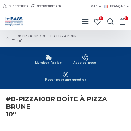
S'IDENTIFIER
S'ENREGISTRER
CAD
FRANÇAIS
0
0
#B-PIZZA10BR BOÎTE À PIZZA BRUNE
10''
Livraison Rapide
Appelez-nous
Poser-nous une question
#B-PIZZA10BR BOÎTE À PIZZA
BRUNE
10''