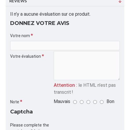
REVIEWS
SERVICES DE LIVRAISON POUR EMBALLER ET
TRANSPORTER LES PIZZAS EN TOUTE SÉCURITÉ.
Il n’y a aucune évaluation sur ce produit.
DONNEZ VOTRE AVIS
INFORMATION PRODUIT
Capacité/Taille:
Votre nom
10''
Votre évaluation
FORMAT DU PRODUIT
Quantité par emballage: 50.00
Dimension: 28.5X14X5.5
Poids: 10.32
Volume cubique: 1.15 pieds cubes
Attention :
le HTML n’est pas
transcrit !
FORMAT DE PALETTE
Mauvais
Bon
Note
Quantité par palette: 1600.00
Captcha
Dimension/pallet: 42X48X50
Please complete the
ALPHA