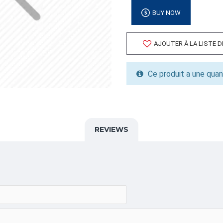
Volume cubique: 2.31 pieds
BUY NOW
FORMAT DE PALETTE
Quantité par palette: 1200.
AJOUTER À LA LISTE 
Dimension/pallet: 40x48x5
ALPHA
Ce produit a une quan
CARTON,BOITE,PIZZA,
CATÉGORIE
Emballages pour Restaur
REVIEWS
PIZZERIAS ET RESTAURA