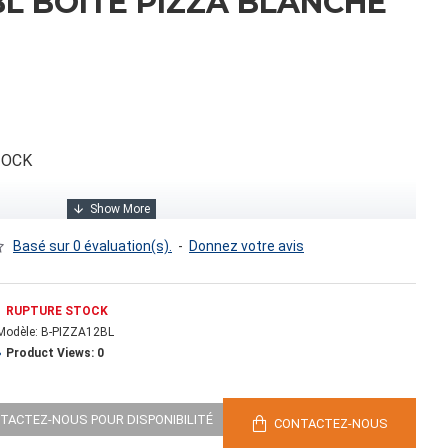
BL BOITE PIZZA BLANCHE
TOCK
Basé sur 0 évaluation(s).
-
Donnez votre avis
RUPTURE STOCK
Modèle:
B-PIZZA12BL
Product Views: 0
.00
NTACTEZ-NOUS POUR DISPONIBILITÉ
CONTACTEZ-NOUS