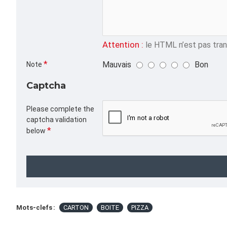
Attention :
le HTML n’est pas trans
Mauvais
Bon
Note
Captcha
Please complete the
captcha validation
below
Mots-clefs :
CARTON
BOITE
PIZZA