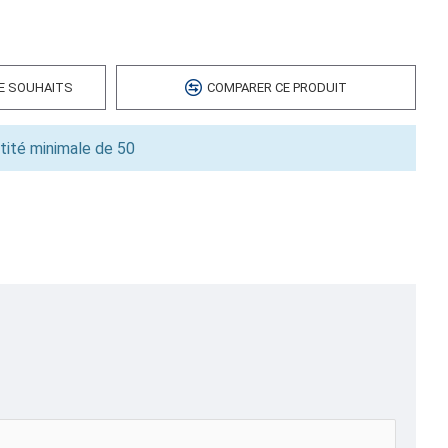
 cubes
00
DE SOUHAITS
COMPARER CE PRODUIT
0
tité minimale de 50
ation,BOÎTES À PIZZA EN CARTON ONDULÉ E-FLUTE POUR
NTS