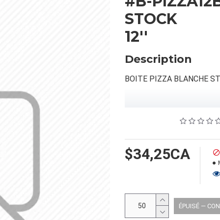
#B-PIZZA12
STOCK
12''
Description
BOITE PIZZA BLANCHE S
INFORMATION PRODUIT
Capacité/Taille:
12''
$34,25CA
FORMAT DU PRODUIT
Quantité par emballage: 50
Dimension: 32.5X16X5.5
ÉPUISÉ — CO
Poids: 0.00