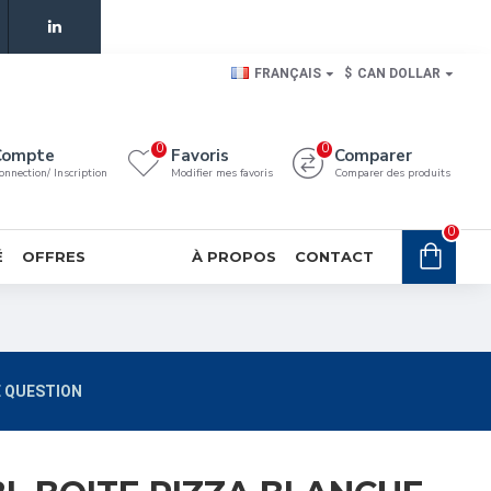
FRANÇAIS
$
CAN DOLLAR
0
0
Compte
Favoris
Comparer
onnection/ Inscription
Modifier mes favoris
Comparer des produits
0
É
OFFRES
À PROPOS
CONTACT
 QUESTION