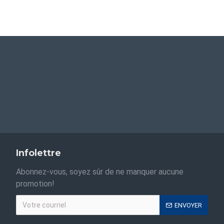
Infolettre
Abonnez-vous, soyez sûr de ne manquer aucune
promotion!
ENVOYER