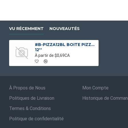
VU RÉCEMMENT
NOUVEAUTÉS
#B-PIZZA12BL BOITE PIZZA BLANCHE STOCK
12''
À partir de $0,69CA
À Propos de Nous
Mon Compte
Politiques de Livraison
Historique de Comma
Termes & Conditions
Politique de confidentialité