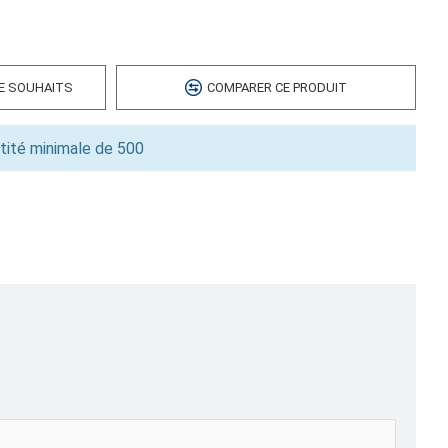
 cubes
0.00
DE SOUHAITS
COMPARER CE PRODUIT
6
tité minimale de 500
SPEMAG,
Sacs Compostables Alimentaires,Sacs à Dos Promotionnels