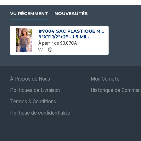
VU RÉCEMMENT
NOUVEAUTÉS
#7004 SAC PLASTIQUE MAGASINAGE OMBRE
9"X11 1/2"+2" - 1.5 MIL.
À partir de $0,07CA
À Propos de Nous
Mon Compte
Politiques de Livraison
Historique de Comma
Termes & Conditions
Politique de confidentialité