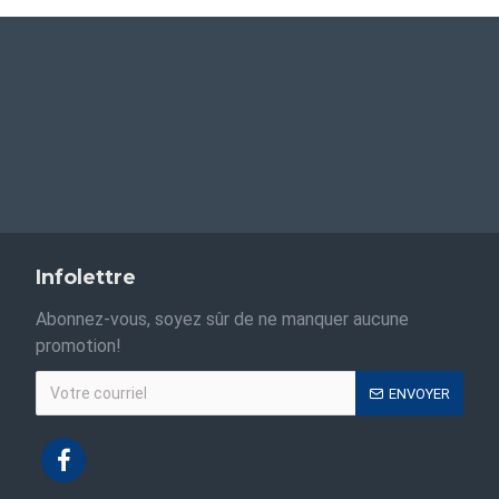
Infolettre
Abonnez-vous, soyez sûr de ne manquer aucune
promotion!
ENVOYER