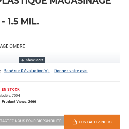
PLASTIQUE MAGASINAGE
- 1.5 MIL.
NAGE OMBRE
Basé sur 0 évaluation(s).
-
Donnez votre avis
EN STOCK
Modèle:
7004
Product Views: 2466
0.00
NTACTEZ-NOUS POUR DISPONIBILITÉ
CONTACTEZ-NOUS