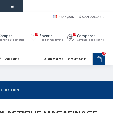
FRANÇAIS
$
CAN DOLLAR
0
0
Compte
Favoris
Comparer
onnection/ Inscription
Modifier mes favoris
Comparer des produits
0
É
OFFRES
À PROPOS
CONTACT
 QUESTION