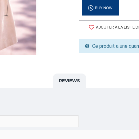
Volume cubique: 0.30 pieds
BUY NOW
FORMAT DE PALETTE
Quantité par palette: 3000
AJOUTER À LA LISTE 
Dimension/pallet: 48X40X3
ALPHA
Ce produit a une quan
PLASTIQUE,MAGASINAGE,
CATÉGORIE
Sacs Plastique à Poignée,
REVIEWS