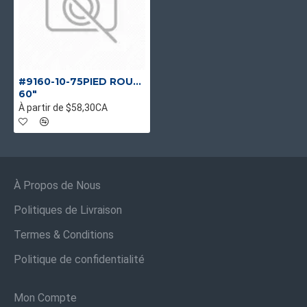
#9160-10-75PIED ROULEAU JUTE 10OZ (75 PIEDS)
60"
À partir de $58,30CA
À Propos de Nous
Politiques de Livraison
Termes & Conditions
Politique de confidentialité
Mon Compte