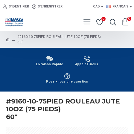
S'IDENTIFIER
S'ENREGISTRER
CAD
FRANÇAIS
0
0
#9160-10-75PIED ROULEAU JUTE 10OZ (75 PIEDS)
60"
Livraison Rapide
Appelez-nous
Poser-nous une question
#9160-10-75PIED ROULEAU JUTE
10OZ (75 PIEDS)
60"