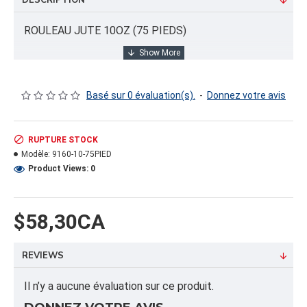
DESCRIPTION
ROULEAU JUTE 10OZ (75 PIEDS)
INFORMATION PRODUIT
Basé sur 0 évaluation(s).
-
Donnez votre avis
Capacité/Taille:
60"
RUPTURE STOCK
Modèle:
9160-10-75PIED
FORMAT DU PRODUIT
Product Views: 0
Quantité par emballage: 1.00
Dimension:
Poids: 44.15
$58,30CA
Volume cubique: 3.08 pieds cubes
REVIEWS
FORMAT DE PALETTE
Quantité par palette: 30.00
Il n’y a aucune évaluation sur ce produit.
Dimension/pallet: