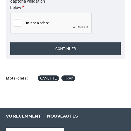
captcha validation
carton,plateau bière carton,plateau emballage
below
boissons,plateau carton ondulé
CATÉGORIE
Liquidation et Promotions,Coussins d'Air et Papier
Kraft
CONTINUER
Mots-clefs :
CANETTE
TRAY
VU RÉCEMMENT
NOUVEAUTÉS