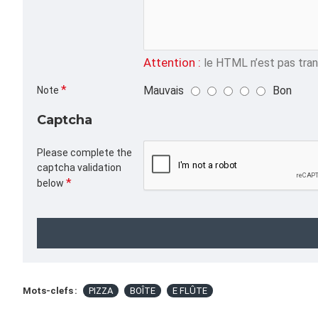
Attention :
le HTML n’est pas trans
Mauvais
Bon
Note
Captcha
Please complete the
captcha validation
below
Mots-clefs :
PIZZA
BOÎTE
E FLÛTE