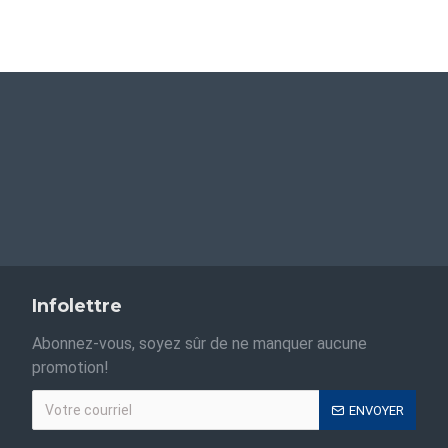
Infolettre
Abonnez-vous, soyez sûr de ne manquer aucune
promotion!
ENVOYER