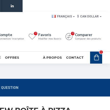
FRANÇAIS
$
CAN DOLLAR
0
0
Compte
Favoris
Comparer
onnection/ Inscription
Modifier mes favoris
Comparer des produits
0
É
OFFRES
À PROPOS
CONTACT
 QUESTION