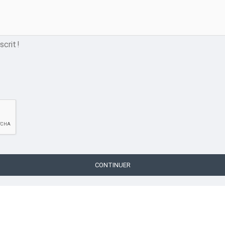
pizza,boite pizza ondulé,e f
CATÉGORIE
Emballages pour Restaur
crit !
PIZZERIAS ET RESTAURA
CONTINUER