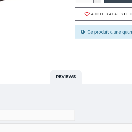
INFORMATION PRODUIT
AJOUTER À LA LISTE 
Capacité/Taille:
10" BLANC/WHITE
Ce produit a une quan
FORMAT DU PRODUIT
Quantité par emballage: 50
Dimension: 12.5x25.5x3.5
Poids: 0.00
Volume cubique: 1.04 pieds
REVIEWS
FORMAT DE PALETTE
Quantité par palette: 2800.
Dimension/pallet: 44x48x4
ALPHA
PIZZA,BOÎTE,E FLÛTE,boite p
restaurant,boite pizza pizze