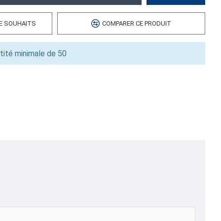
DE SOUHAITS
COMPARER CE PRODUIT
tité minimale de 50
.00
 cubes
00
8
izza,boites pizza,boite pizza carton,boite pizza
ria,boite pizza livraison,boite pizza emporter,emballage