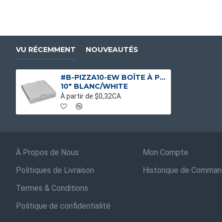
VU RÉCEMMENT
NOUVEAUTÉS
#B-PIZZA10-EW BOÎTE À PIZZA BLANCHE E FLUTE
10" BLANC/WHITE
À partir de $0,32CA
À Propos de Nous
Mon Compte
Politiques de Livraison
Historique de Comma
Termes & Conditions
Politique de confidentialité