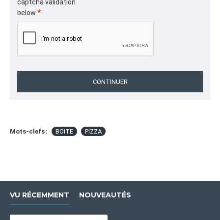
captcha validation
BOITE,PIZZA,,boite pizza,boites pizza,boite pizza
below
carton,boite pizza restaurant,boite pizza
pizzeria,boite pizza livraison,boite pizza
emporter,emballage pizza,boite pizza ondulé,e flute
pizza box
CATÉGORIE
CONTINUER
Emballages pour Restauration,BOÎTES À PIZZA EN
CARTON ONDULÉ E-FLUTE POUR PIZZERIAS ET
RESTAURANTS
Mots-clefs :
BOITE
PIZZA
VU RÉCEMMENT
NOUVEAUTÉS