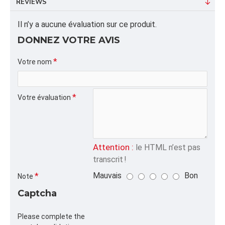
REVIEWS
SERVICES DE LIVRAISON POUR EMBALLER ET
TRANSPORTER LES PIZZAS EN TOUTE SÉCURITÉ.
Il n’y a aucune évaluation sur ce produit.
DONNEZ VOTRE AVIS
INFORMATION PRODUIT
Capacité/Taille:
Votre nom
18" BLANC/WHITE
Votre évaluation
FORMAT DU PRODUIT
Quantité par emballage: 50.00
Dimension: 22.5x45.5x3
Poids: 0.00
Volume cubique: 4.10 pieds cubes
Attention :
le HTML n’est pas
transcrit !
FORMAT DE PALETTE
Mauvais
Bon
Note
Quantité par palette: 700.00
Captcha
Dimension/pallet: 46x48x45
Please complete the
ALPHA