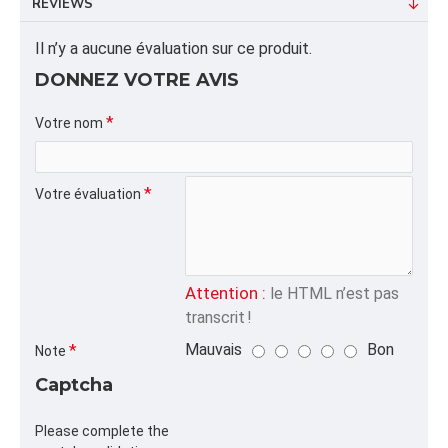
REVIEWS
ALPHA
Il n’y a aucune évaluation sur ce produit.
,PANIER,FRAISE,
DONNEZ VOTRE AVIS
CATÉGORIE
Coffres à Fraises Format Pinte,Liquidation et
Votre nom
Promotions
Votre évaluation
Attention :
le HTML n’est pas
transcrit !
Mauvais
Bon
Note
Captcha
Please complete the