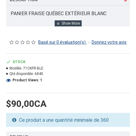
DESCRIPTION
PANIER FRAISE QUÉBEC EXTÉRIEUR BLANC
INFORMATION PRODUIT
Basé sur 0 évaluation(s).
-
Donnez votre avis
Capacité/Taille:
1LT BLANC AVEC ANSE
STOCK
Modèle:
71CKFR-BLE
FORMAT DU PRODUIT
Qté disponible:
6840
Quantité par emballage: 360.00
Product Views: 1
Dimension: 11.5X21.5X17
Poids: 16.41
Volume cubique: 3.09 pieds cubes
$90,00CA
FORMAT DE PALETTE
Ce produit a une quantité minimale de 360
Quantité par palette: 12600.00
Dimension/pallet: 40X48X91