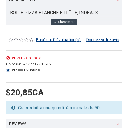
DESCRIPTION
BOITE PIZZA BLANCHE E FLÛTE, INDBAGS
INFORMATION PRODUIT
Basé sur 0 évaluation(s).
-
Donnez votre avis
Capacité/Taille:
12
RUPTURE STOCK
Modèle:
B-PIZZA12-615709
FORMAT DU PRODUIT
Product Views: 0
Quantité par emballage: 0.00
Dimension: 0
Poids: 0.00
$20,85CA
Volume cubique: 0.00 pieds cubes
Ce produit a une quantité minimale de 50
FORMAT DE PALETTE
Quantité par palette: 0.00
Dimension/pallet: 0
REVIEWS