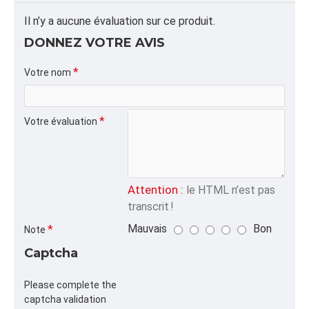
ALPHA
Il n’y a aucune évaluation sur ce produit.
PIZZA,BOÎTE,E FLÛTE
DONNEZ VOTRE AVIS
CATÉGORIE
Votre nom
Votre évaluation
Attention :
le HTML n’est pas
transcrit !
Mauvais
Bon
Note
Captcha
Please complete the
captcha validation