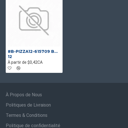
#B-PIZZA12-615709 BOITE PIZZA BLANCHE E FLÛTE, INDBAGS
12
À partir de $0,42CA
À Propos de Nous
Politiques de Livraison
Termes & Conditions
Politique de confidentialité