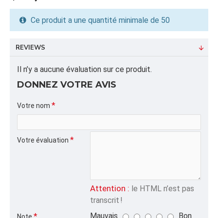
RESTAURANTS, PIZZERIAS, TRAITEURS ET
SERVICES DE LIVRAISON POUR L’EMBALLAGE DES
Ce produit a une quantité minimale de 50
PIZZAS ET DES ALIMENTS À
EMPORTER.AVANTAGES :CARTON ONDULÉ E-FLUTE
REVIEWS
ROBUSTE MONTAGE RAPIDE EXCELLENTE
RÉSISTANCE AU TRANSPORT EMPILAGE FACILE
Il n’y a aucune évaluation sur ce produit.
MATÉRIAU RECYCLABLE
DONNEZ VOTRE AVIS
INFORMATION PRODUIT
Votre nom
Capacité/Taille:
18" BLANC/WHITE
Votre évaluation
FORMAT DU PRODUIT
Quantité par emballage: 50.00
Dimension: 21.5x43.5x3.5
Poids: 30.00
Attention :
le HTML n’est pas
Volume cubique: 1.89 pieds cubes
transcrit !
Mauvais
Bon
Note