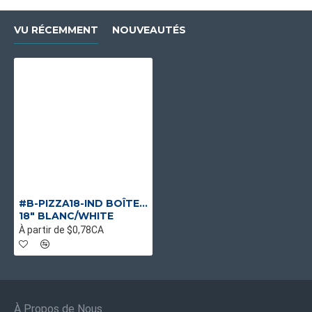
VU RÉCEMMENT
NOUVEAUTÉS
#B-PIZZA18-IND BOÎTES À PIZZA EN CARTON ONDULÉ E-FLUTE POUR RESTAURANTS ET PIZZERIAS
18" BLANC/WHITE
À partir de $0,78CA
À Propos de Nous