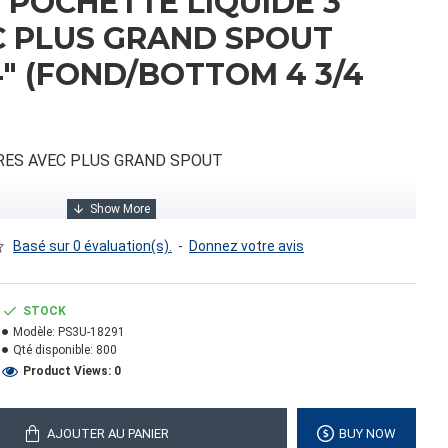
1 POCHETTE LIQUIDE 3
C PLUS GRAND SPOUT
1/4" (FOND/BOTTOM 4 3/4
TRES AVEC PLUS GRAND SPOUT
Basé sur 0 évaluation(s).
-
Donnez votre avis
OTTOM 4 3/4
STOCK
Modèle:
PS3U-18291
Qté disponible:
800
Product Views: 0
0.00
AJOUTER AU PANIER
BUY NOW