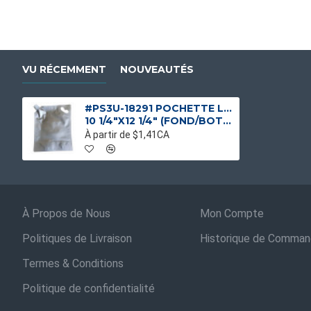
VU RÉCEMMENT
NOUVEAUTÉS
#PS3U-18291 POCHETTE LIQUIDE 3 LITRES AVEC PLUS GRAND SPOUT
10 1/4"X12 1/4" (FOND/BOTTOM 4 3/4
À partir de $1,41CA
À Propos de Nous
Mon Compte
Politiques de Livraison
Historique de Comma
Termes & Conditions
Politique de confidentialité