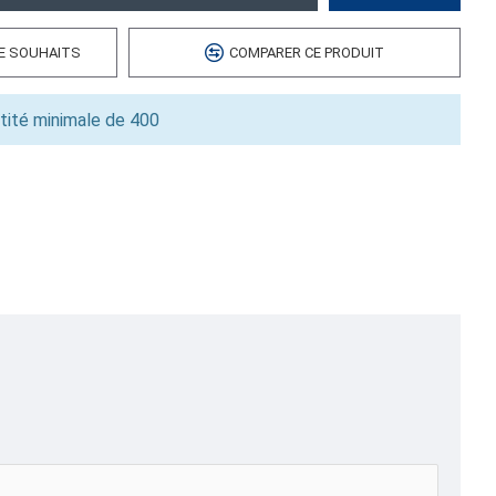
 cubes
DE SOUHAITS
COMPARER CE PRODUIT
6
tité minimale de 400
les,Liquidation et Promotions