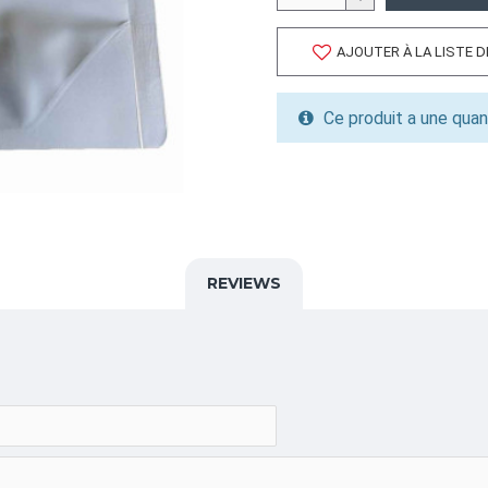
Volume cubique: 0.47 pieds
FORMAT DE PALETTE
AJOUTER À LA LISTE 
Quantité par palette: 0.00
Dimension/pallet: 48X40X3
Ce produit a une quan
ALPHA
KBS,POUCH,POCHETTE,
CATÉGORIE
Pochettes Plates Refermab
REVIEWS