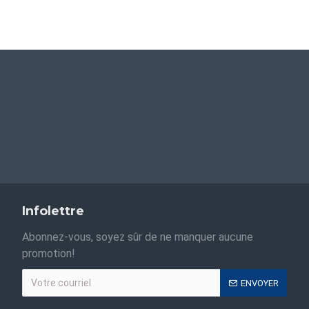
Infolettre
Abonnez-vous, soyez sûr de ne manquer aucune
promotion!
ENVOYER