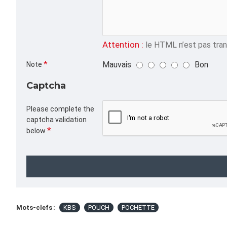
Attention :
le HTML n’est pas trans
Mauvais
Bon
Note
Captcha
Please complete the
captcha validation
below
Mots-clefs :
KBS
POUCH
POCHETTE