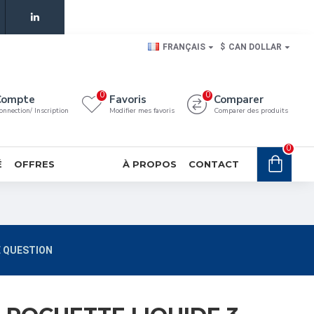
FRANÇAIS
$
CAN DOLLAR
0
0
Compte
Favoris
Comparer
onnection/ Inscription
Modifier mes favoris
Comparer des produits
0
É
OFFRES
À PROPOS
CONTACT
 QUESTION