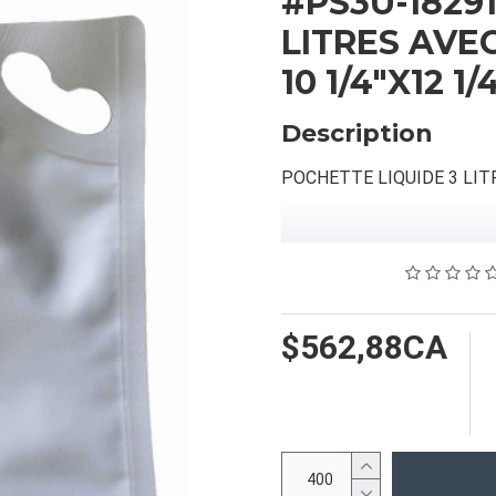
#PS3U-1829
LITRES AVE
10 1/4"X12 
Description
POCHETTE LIQUIDE 3 LI
INFORMATION PRODUIT
Capacité/Taille:
10 1/4"X12 1/4" (FOND/B
$562,88CA
FORMAT DU PRODUIT
Quantité par emballage: 40
Dimension: 16X12X16
Poids: 49.28