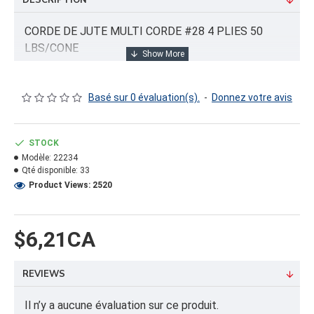
DESCRIPTION
CORDE DE JUTE MULTI CORDE #28 4 PLIES 50
LBS/CONE
Basé sur 0 évaluation(s).
-
Donnez votre avis
INFORMATION PRODUIT
Capacité/Taille:
STOCK
J504 (590 FEET/ROLL
Modèle:
22234
Qté disponible:
33
FORMAT DU PRODUIT
Product Views: 2520
Quantité par emballage: 50.00
Dimension:
Poids: 50.00
$6,21CA
Volume cubique: 1.25 pieds cubes
REVIEWS
FORMAT DE PALETTE
Quantité par palette: 0.00
Il n’y a aucune évaluation sur ce produit.