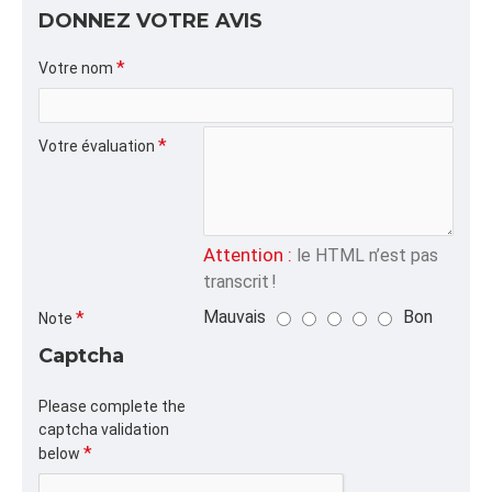
Dimension/pallet:
DONNEZ VOTRE AVIS
ALPHA
Votre nom
CORDEJUTE, J504, J504
CATÉGORIE
Votre évaluation
Tous nos Produits
Attention :
le HTML n’est pas
transcrit !
Mauvais
Bon
Note
Captcha
Please complete the
captcha validation
below