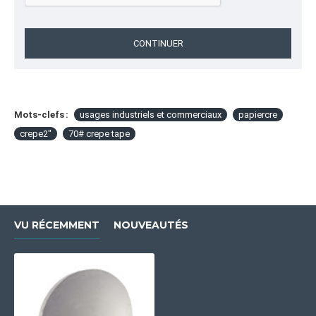
CONTINUER
Mots-clefs :
usages industriels et commerciaux
papiercre
crepe2"
70# crepe tape
VU RÉCEMMENT
NOUVEAUTÉS