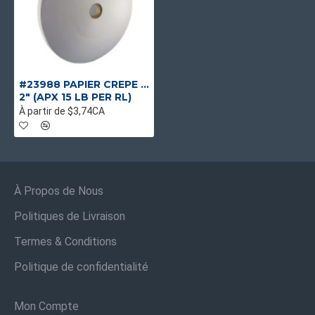
#23988 PAPIER CREPE BLANC
2" (APX 15 LB PER RL)
À partir de $3,74CA
À Propos de Nous
Politiques de Livraison
Termes & Conditions
Politique de confidentialité
Mon Compte