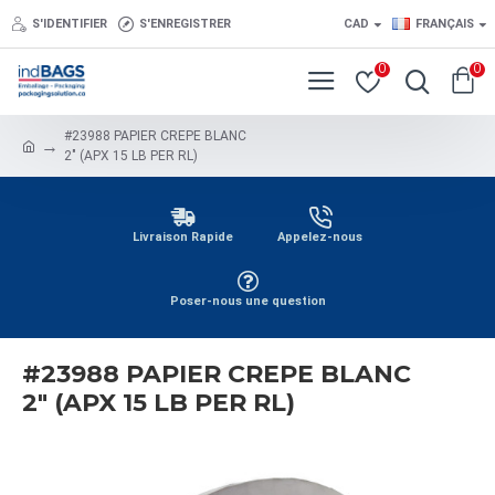
S'IDENTIFIER
S'ENREGISTRER
CAD
FRANÇAIS
0
0
#23988 PAPIER CREPE BLANC
2" (APX 15 LB PER RL)
Livraison Rapide
Appelez-nous
Poser-nous une question
#23988 PAPIER CREPE BLANC
2" (APX 15 LB PER RL)