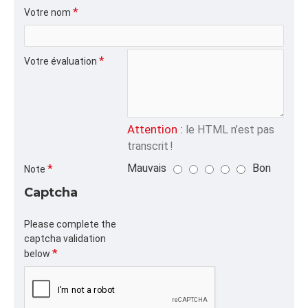
ALPHA
Votre nom
PAPIERCRE,CREPE2",70# CREPE TAPE
CATÉGORIE
Votre évaluation
Tous nos Produits
Attention :
le HTML n’est pas
transcrit !
Mauvais
Bon
Note
Captcha
Please complete the
captcha validation
below