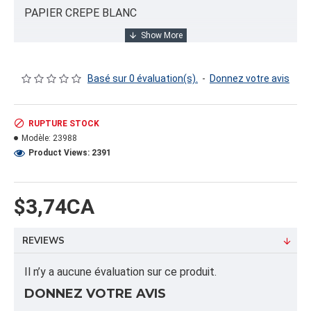
PAPIER CREPE BLANC
INFORMATION PRODUIT
Basé sur 0 évaluation(s).
-
Donnez votre avis
Capacité/Taille:
2" (APX 15 LB PER RL)
RUPTURE STOCK
Modèle:
23988
FORMAT DU PRODUIT
Product Views: 2391
Quantité par emballage: 15.00
Dimension:
Poids: 15.00
$3,74CA
Volume cubique: 1.50 pieds cubes
REVIEWS
FORMAT DE PALETTE
Quantité par palette: 1000.00
Il n’y a aucune évaluation sur ce produit.
Dimension/pallet:
DONNEZ VOTRE AVIS