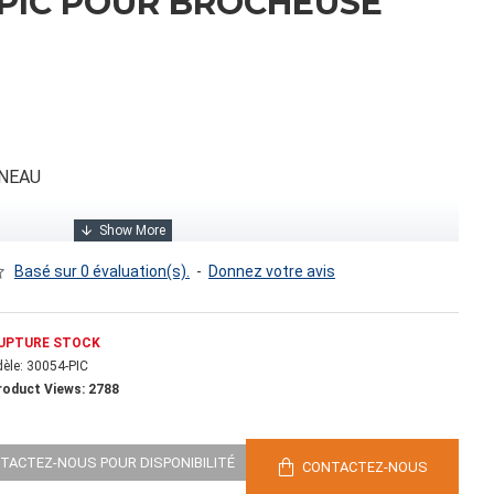
 PIC POUR BROCHEUSE
NNEAU
Basé sur 0 évaluation(s).
-
Donnez votre avis
UPTURE STOCK
èle:
30054-PIC
roduct Views: 2788
0
NTACTEZ-NOUS POUR DISPONIBILITÉ
CONTACTEZ-NOUS