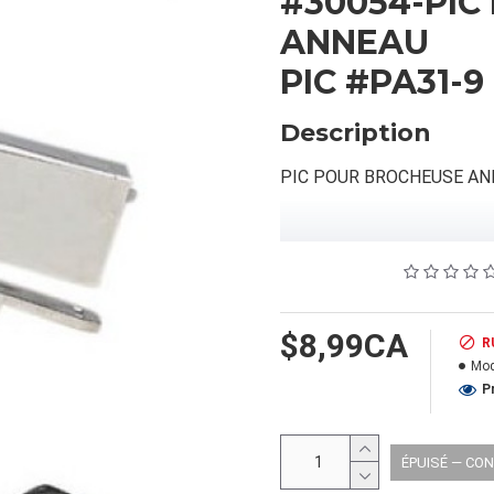
#30054-PIC
ANNEAU
PIC #PA31-9
Description
PIC POUR BROCHEUSE A
INFORMATION PRODUIT
Capacité/Taille:
PIC #PA31-9
$8,99CA
R
Mod
FORMAT DU PRODUIT
P
Quantité par emballage: 1.0
Dimension:
ÉPUISÉ — CO
Poids: 0.00