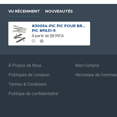
VU RÉCEMMENT
NOUVEAUTÉS
#30054-PIC PIC POUR BROCHEUSE ANNEAU
PIC #PA31-9
À partir de $8,99CA
À Propos de Nous
Mon Compte
Politiques de Livraison
Historique de Comma
Termes & Conditions
Politique de confidentialité