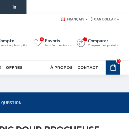
FRANÇAIS
$
CAN DOLLAR
0
0
Compte
Favoris
Comparer
onnection/ Inscription
Modifier mes favoris
Comparer des produits
0
É
OFFRES
À PROPOS
CONTACT
 QUESTION