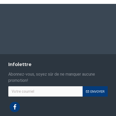
Infolettre
Abonnez-vous, soyez sûr de ne manquer aucune
promotion!
ENVOYER