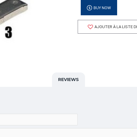
Volume cubique: 0.00 pieds
BUY NOW
FORMAT DE PALETTE
Quantité par palette: 0.00
AJOUTER À LA LISTE 
Dimension/pallet:
ALPHA
BROCHEUSE,ANNEAU,PA31
CATÉGORIE
Étiquettes et Identification
REVIEWS