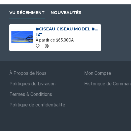
VU RÉCEMMENT
NOUVEAUTÉS
#CISEAU CISEAU MODEL # WIS 22W
12"
À partir de $65,00CA
À Propos de Nous
Mon Compte
Politiques de Livraison
Historique de Comma
Termes & Conditions
Politique de confidentialité