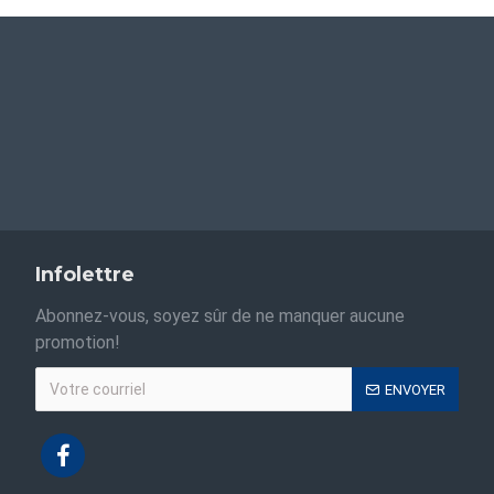
Infolettre
Abonnez-vous, soyez sûr de ne manquer aucune
promotion!
ENVOYER