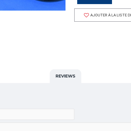
FORMAT DE PALETTE
Quantité par palette: 0.00
AJOUTER À LA LISTE 
Dimension/pallet:
ALPHA
CISEAU,COUPAGE,,
CATÉGORIE
Boîtes d'Expédition
REVIEWS