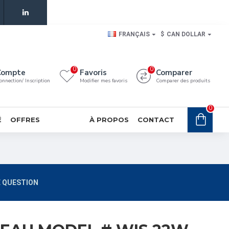
FRANÇAIS
$
CAN DOLLAR
0
0
Compte
Favoris
Comparer
onnection/ Inscription
Modifier mes favoris
Comparer des produits
0
É
OFFRES
À PROPOS
CONTACT
 QUESTION