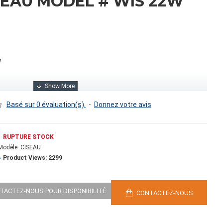
SEAU MODEL # WIS 22W
W
Basé sur 0 évaluation(s).
-
Donnez votre avis
RUPTURE STOCK
Modèle:
CISEAU
Product Views: 2299
0
NTACTEZ-NOUS POUR DISPONIBILITÉ
CONTACTEZ-NOUS
 cubes