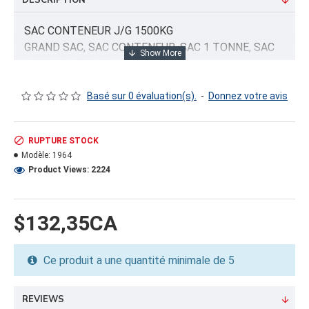
DESCRIPTION
SAC CONTENEUR J/G 1500KG
GRAND SAC, SAC CONTENEUR, SAC 1 TONNE, SAC
1000 KG, 1500 KG
Basé sur 0 évaluation(s).
-
Donnez votre avis
INFORMATION PRODUIT
Capacité/Taille:
RUPTURE STOCK
36"X36"X36" (1500 KG)
Modèle:
1964
Product Views: 2224
FORMAT DU PRODUIT
Quantité par emballage: 5.00
Dimension: 0
$132,35CA
Poids: 19.93
Volume cubique: 19.93 pieds cubes
Ce produit a une quantité minimale de 5
FORMAT DE PALETTE
Quantité par palette: 250.00
REVIEWS