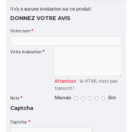
Dimension/pallet: 41x44x44
Il n’y a aucune évaluation sur ce produit.
ALPHA
DONNEZ VOTRE AVIS
SCONTS,36X36X36,SABLE,
Votre nom
CATÉGORIE
Emballages Spéciaux,Sacs FIBC Jupe-Goulotte,SACS
CONSTRUCTION RÉNOVATION | SACS SABLE ET
Votre évaluation
DÉBRIS CHANTIER,Emballages pour Bois de
Chauffage
Attention :
le HTML n’est pas
transcrit !
Mauvais
Bon
Note
Captcha
Captcha: