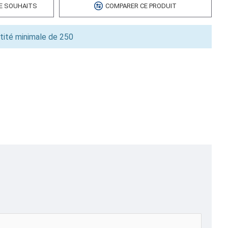
DE SOUHAITS
COMPARER CE PRODUIT
0
5
tité minimale de 250
e,SACS CONSTRUCTION RÉNOVATION | SACS SABLE ET