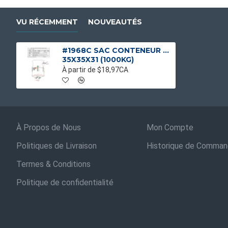
VU RÉCEMMENT
NOUVEAUTÉS
#1968C SAC CONTENEUR J/G CIRC. (22)
35X35X31 (1000KG)
À partir de $18,97CA
À Propos de Nous
Mon Compte
Politiques de Livraison
Historique de Comma
Termes & Conditions
Politique de confidentialité