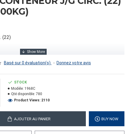
CONTENEUR J/G CIRC. (22)
000KG)
 (22)
Basé sur 0 évaluation(s).
-
Donnez votre avis
STOCK
Modèle:
1968C
Qté disponible:
780
Product Views: 2110
0
AJOUTER AU PANIER
BUY NOW
ds cubes