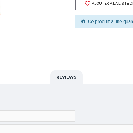
FORMAT DE PALETTE
AJOUTER À LA LISTE 
Quantité par palette: 250.0
Dimension/pallet: 46x44x4
Ce produit a une quan
ALPHA
SCONTS,35X35X31,JG,
CATÉGORIE
Sacs FIBC Jupe-Goulott
DÉBRIS CHANTIER
REVIEWS