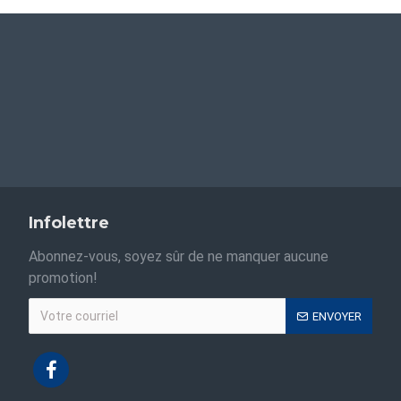
Infolettre
Abonnez-vous, soyez sûr de ne manquer aucune
promotion!
ENVOYER