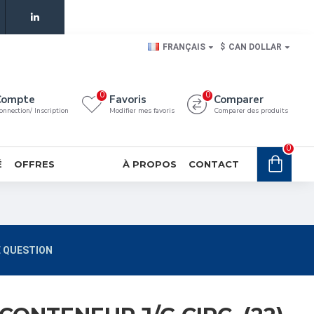
FRANÇAIS
$
CAN DOLLAR
0
0
Compte
Favoris
Comparer
onnection/ Inscription
Modifier mes favoris
Comparer des produits
0
É
OFFRES
À PROPOS
CONTACT
 QUESTION