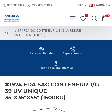
S'IDENTIFIER
S'ENREGISTRER
CAD
FRANÇAIS
0
0
#1974 FDA SAC CONTENEUR J/G 39 UV UNIQUE
35"X35"X55" (1500KG)
Livraison Rapide
Appelez-nous
Poser-nous une question
#1974 FDA SAC CONTENEUR J/G
39 UV UNIQUE
35"X35"X55" (1500KG)