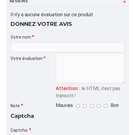
REVIEWS
ALPHA
Il n’y a aucune évaluation sur ce produit.
SCONTS,35X35X55,JG,
DONNEZ VOTRE AVIS
CATÉGORIE
Sacs FIBC Jupe-Goulotte,SACS CONSTRUCTION
Votre nom
RÉNOVATION | SACS SABLE ET DÉBRIS
CHANTIER,Emballages pour Maraîchers
Votre évaluation
Attention :
le HTML n’est pas
transcrit !
Mauvais
Bon
Note
Captcha
Captcha: