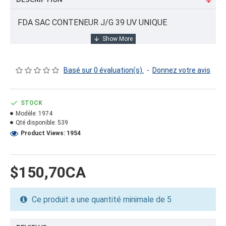
DESCRIPTION
FDA SAC CONTENEUR J/G 39 UV UNIQUE
INFORMATION PRODUIT
Basé sur 0 évaluation(s).
-
Donnez votre avis
Capacité/Taille:
35"X35"X55" (1500KG)
STOCK
Modèle:
1974
FORMAT DU PRODUIT
Qté disponible:
539
Quantité par emballage: 5.00
Product Views: 1954
Dimension: 21x12x21
Poids: 25.56
Volume cubique: 25.56 pieds cubes
$150,70CA
FORMAT DE PALETTE
Ce produit a une quantité minimale de 5
Quantité par palette: 175.00
Dimension/pallet: 42x45x46