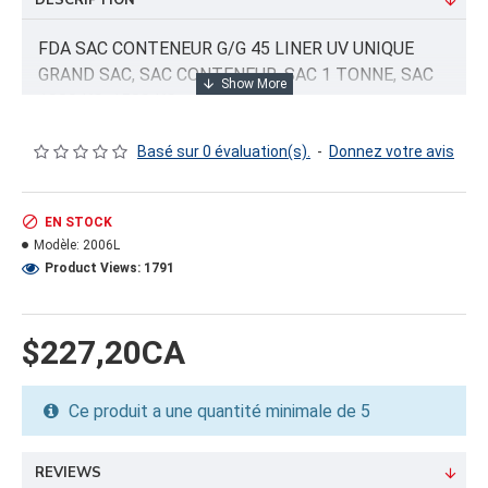
DESCRIPTION
FDA SAC CONTENEUR G/G 45 LINER UV UNIQUE
GRAND SAC, SAC CONTENEUR, SAC 1 TONNE, SAC
1000 KG, 1500 KG
Basé sur 0 évaluation(s).
-
Donnez votre avis
INFORMATION PRODUIT
Capacité/Taille:
EN STOCK
36X36X60 (1500KG)
Modèle:
2006L
Product Views: 1791
FORMAT DU PRODUIT
Quantité par emballage: 5.00
Dimension: 40X18X6
$227,20CA
Poids: 38.24
Volume cubique: 38.24 pieds cubes
Ce produit a une quantité minimale de 5
FORMAT DE PALETTE
Quantité par palette: 125.00
REVIEWS