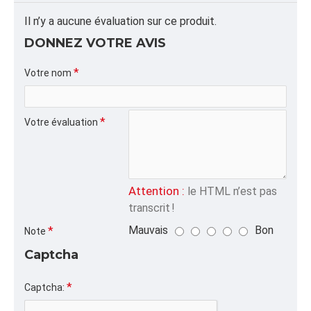
Dimension/pallet: 44x45x47
Il n’y a aucune évaluation sur ce produit.
ALPHA
DONNEZ VOTRE AVIS
SCONTS,36X36X60,GG,
Votre nom
CATÉGORIE
Sacs FIBC Goulotte-Goulotte,SACS CONSTRUCTION
RÉNOVATION | SACS SABLE ET DÉBRIS CHANTIER
Votre évaluation
Attention :
le HTML n’est pas
transcrit !
Mauvais
Bon
Note
Captcha
Captcha: