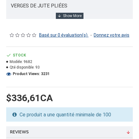
VERGES DE JUTE PLIÉES
INFORMATION PRODUIT
Basé sur 0 évaluation(s).
-
Donnez votre avis
Capacité/Taille:
60" 10 OZ
STOCK
Modèle:
9682
FORMAT DU PRODUIT
Qté disponible:
93
Quantité par emballage: 1000.00
Product Views: 3231
Dimension: 32x56x30
Poids: 995.01
Volume cubique: 31.11 pieds cubes
$336,61CA
FORMAT DE PALETTE
Ce produit a une quantité minimale de 100
Quantité par palette: 2000.00
Dimension/pallet: 40x56x63
REVIEWS