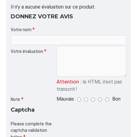
ALPHA
Il n’y a aucune évaluation sur ce produit.
VJUTE,60",
DONNEZ VOTRE AVIS
CATÉGORIE
Lattes de Jute
Votre nom
Votre évaluation
Attention :
le HTML n’est pas
transcrit !
Mauvais
Bon
Note
Captcha
Please complete the
captcha validation