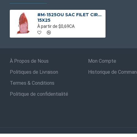
#M-1525OU SAC FILET CIRCULAIRE ORANGE
15X25
À partir de $0,69CA
À Propos de Nous
Mon Compte
Politiques de Livraison
Historique de Comma
Termes & Conditions
Politique de confidentialité