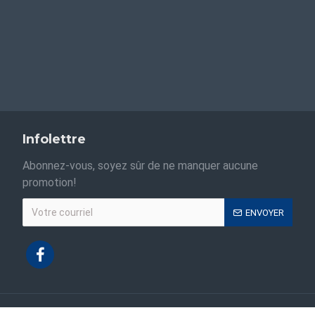
Infolettre
Abonnez-vous, soyez sûr de ne manquer aucune
promotion!
ENVOYER