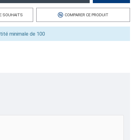
 cubes
DE SOUHAITS
COMPARER CE PRODUIT
0.00
tité minimale de 100
ilet pour Pommes