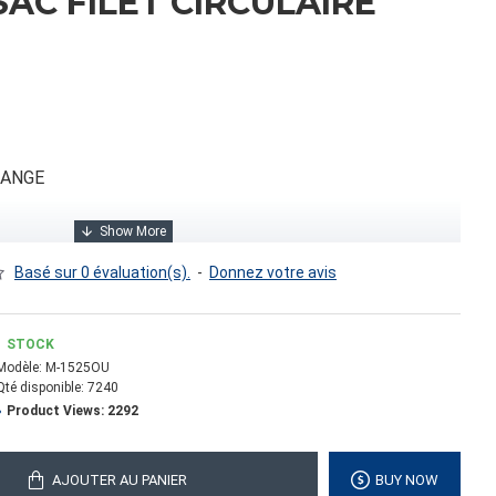
SAC FILET CIRCULAIRE
RANGE
Basé sur 0 évaluation(s).
-
Donnez votre avis
STOCK
Modèle:
M-1525OU
Qté disponible:
7240
Product Views: 2292
00.00
AJOUTER AU PANIER
BUY NOW