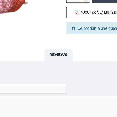
Volume cubique: 6.02 pieds
FORMAT DE PALETTE
AJOUTER À LA LISTE 
Quantité par palette: 1200
Dimension/pallet:
Ce produit a une quan
ALPHA
SMESHOU,15X25,UNI,
REVIEWS
CATÉGORIE
Sacs Promotionnels,Sacs F