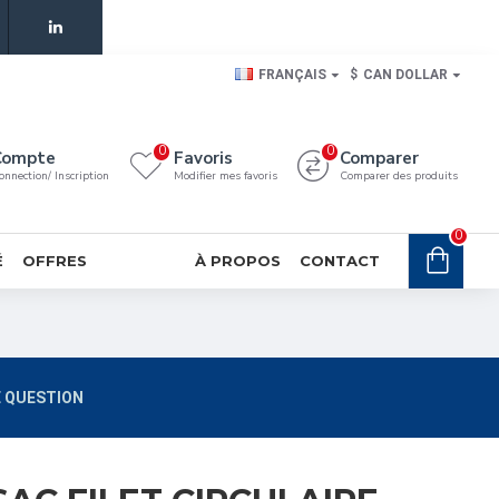
FRANÇAIS
$
CAN DOLLAR
0
0
Compte
Favoris
Comparer
onnection/ Inscription
Modifier mes favoris
Comparer des produits
0
É
OFFRES
À PROPOS
CONTACT
 QUESTION