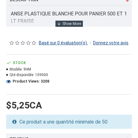
DESCRIPTION
ANSE PLASTIQUE BLANCHE POUR PANIER 500 ET 1
LT FRAISE
Basé sur 0 évaluation(s).
-
Donnez votre avis
INFORMATION PRODUIT
Capacité/Taille:
STOCK
9X0.71"
Modèle:
9HM
Qté disponible:
109000
FORMAT DU PRODUIT
Product Views: 3208
Quantité par emballage: 2000.00
Dimension: 10x14x10
Poids: 24.24
$5,25CA
Volume cubique: 0.81 pieds cubes
Ce produit a une quantité minimale de 50
FORMAT DE PALETTE
Quantité par palette: 120000.00