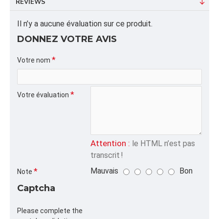
REVIEWS
Dimension/pallet: 48X40X45
Il n’y a aucune évaluation sur ce produit.
ALPHA
ANSEPLAST,UNI,ANSE,
DONNEZ VOTRE AVIS
CATÉGORIE
Votre nom
Sacs Jetables Biodégradables
Votre évaluation
Attention :
le HTML n’est pas
transcrit !
Mauvais
Bon
Note
Captcha
Please complete the