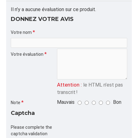
ALPHA
Il n’y a aucune évaluation sur ce produit.
ANSEBOIS,ANSE,,
DONNEZ VOTRE AVIS
CATÉGORIE
Votre nom
Sacs Jetables Biodégradables
Votre évaluation
Attention :
le HTML n’est pas
transcrit !
Mauvais
Bon
Note
Captcha
Please complete the
captcha validation