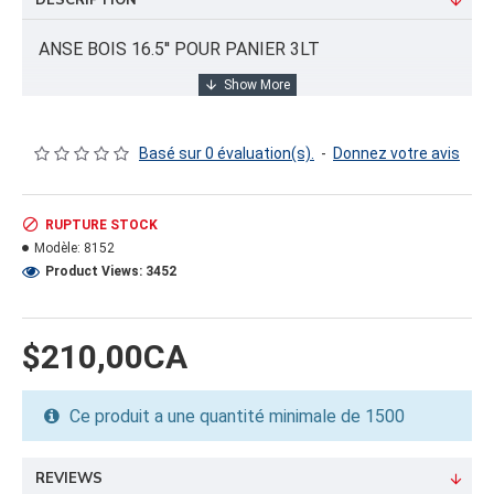
DESCRIPTION
ANSE BOIS 16.5'' POUR PANIER 3LT
INFORMATION PRODUIT
Basé sur 0 évaluation(s).
-
Donnez votre avis
Capacité/Taille:
16.5"
RUPTURE STOCK
Modèle:
8152
FORMAT DU PRODUIT
Product Views: 3452
Quantité par emballage: 1500.00
Dimension: 10x25x19
Poids: 31.66
$210,00CA
Volume cubique: 2.74 pieds cubes
Ce produit a une quantité minimale de 1500
FORMAT DE PALETTE
Quantité par palette: 48000.00
Dimension/pallet: 41x50x77
REVIEWS