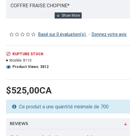
COFFRE FRAISE CHOPINE*
INFORMATION PRODUIT
Basé sur 0 évaluation(s).
-
Donnez votre avis
Capacité/Taille:
12 CHOPINE/PINT
RUPTURE STOCK
Modèle:
8110
FORMAT DU PRODUIT
Product Views: 3812
Quantité par emballage: 700.00
Dimension: 41x49x59
Poids: 515.13
$525,00CA
Volume cubique: 68.59 pieds cubes
Ce produit a une quantité minimale de 700
FORMAT DE PALETTE
Quantité par palette: 1400.00
Dimension/pallet:
REVIEWS