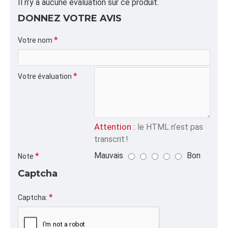
ALPHA
Il n’y a aucune évaluation sur ce produit.
CFRAISE,COFFRE,
DONNEZ VOTRE AVIS
CATÉGORIE
Votre nom
Votre évaluation
Attention :
le HTML n’est pas
transcrit !
Mauvais
Bon
Note
Captcha
Captcha: