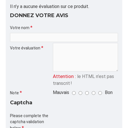
ALPHA
Il n’y a aucune évaluation sur ce produit.
SPLASTIQUE,17.5X11.75,SPEIND
DONNEZ VOTRE AVIS
CATÉGORIE
Sacs Plastique Industriels
Votre nom
Votre évaluation
Attention :
le HTML n’est pas
transcrit !
Mauvais
Bon
Note
Captcha
Please complete the
captcha validation