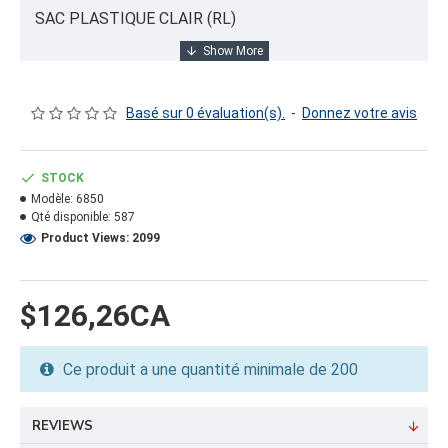
SAC PLASTIQUE CLAIR (RL)
INFORMATION PRODUIT
Basé sur 0 évaluation(s).
-
Donnez votre avis
Capacité/Taille:
17 1/2"X11 3/4"X44" - 4 MIL
STOCK
Modèle:
6850
FORMAT DU PRODUIT
Qté disponible:
587
Quantité par emballage: 200.00
Product Views: 2099
Dimension: 14x14x18
Poids: 70.27
Volume cubique: 2.04 pieds cubes
$126,26CA
FORMAT DE PALETTE
Ce produit a une quantité minimale de 200
Quantité par palette: 18000.00
Dimension/pallet:
REVIEWS