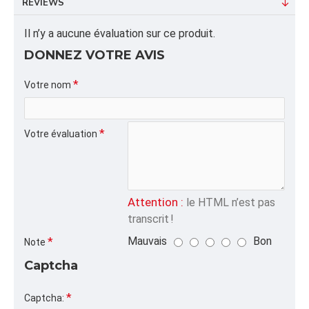
REVIEWS
Dimension:
Poids: 48.00
Il n’y a aucune évaluation sur ce produit.
Volume cubique: 2.47 pieds cubes
DONNEZ VOTRE AVIS
FORMAT DE PALETTE
Quantité par palette: 2400.00
Votre nom
Dimension/pallet:
Votre évaluation
ALPHA
SCOTON,COTON,SACCOTON,sac coton, bleu, sac
réutilisable, shopping bag, écologique, sac avec
poignées, coton durable
Attention :
le HTML n’est pas
CATÉGORIE
transcrit !
Sacs Papier avec Poignées Découpées,Sacs
Mauvais
Bon
Note
Compostables Alimentaires,Sacs de
Captcha
Magasinage,Liquidation et Promotions
Captcha: