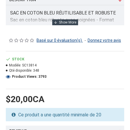
DESCRIPTION
SAC EN COTON BLEU RÉUTILISABLE ET ROBUSTE
Sac en coton bleu robuste avec poignées - Format
13x8x14 Ce sac réutilisable est idéal pour le
magasinage ou le transport de marchandises lourdes.
Conçu en coton durable, il offre une alternative
Basé sur 0 évaluation(s).
-
Donnez votre avis
écologique et résistante aux sacs en plastique. Ses
poignées solides assurent un confort de transport
STOCK
optimal. Parfait pour les commerces de détail ou un
Modèle:
SC13814
usage personnel.
Qté disponible:
348
Product Views: 3793
INFORMATION PRODUIT
Capacité/Taille:
$20,00CA
13X8X14 POUCES
Ce produit a une quantité minimale de 20
FORMAT DU PRODUIT
Quantité par emballage: 60.00