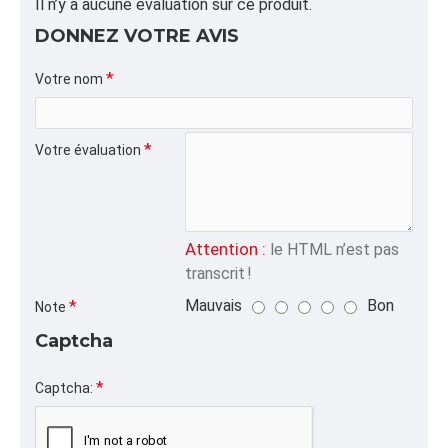
ALPHA
Il n’y a aucune évaluation sur ce produit.
BCARTON,FOURNITURE,BOITE,
DONNEZ VOTRE AVIS
CATÉGORIE
Votre nom
Coussins d'Air et Papier Kraft
Votre évaluation
Attention :
le HTML n’est pas
transcrit !
Mauvais
Bon
Note
Captcha
Captcha: