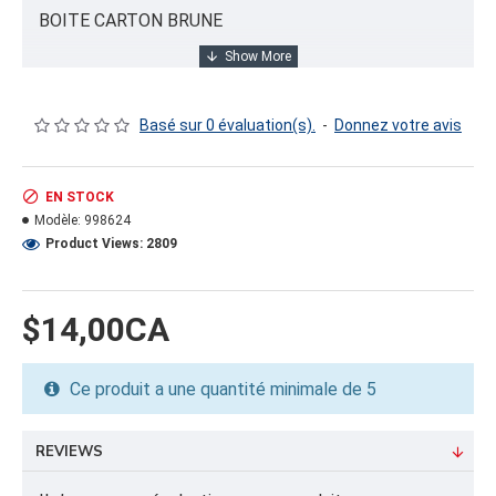
BOITE CARTON BRUNE
INFORMATION PRODUIT
Basé sur 0 évaluation(s).
-
Donnez votre avis
Capacité/Taille:
16X14X2.5"
EN STOCK
Modèle:
998624
FORMAT DU PRODUIT
Product Views: 2809
Quantité par emballage: 25.00
Dimension: 43x31x20
Poids: 20.01
$14,00CA
Volume cubique: 4.66 pieds cubes
Ce produit a une quantité minimale de 5
FORMAT DE PALETTE
Quantité par palette: 156.00
Dimension/pallet: 44x44x26
REVIEWS