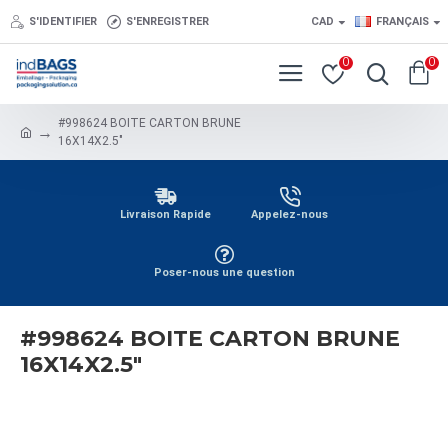
S'IDENTIFIER
S'ENREGISTRER
CAD
FRANÇAIS
0
0
#998624 BOITE CARTON BRUNE
16X14X2.5"
Livraison Rapide
Appelez-nous
Poser-nous une question
#998624 BOITE CARTON BRUNE
16X14X2.5"