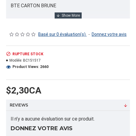
BTE CARTON BRUNE
INFORMATION PRODUIT
Basé sur 0 évaluation(s).
-
Donnez votre avis
Capacité/Taille:
15X15X17"
RUPTURE STOCK
Modèle:
BC151517
FORMAT DU PRODUIT
Product Views: 2660
Quantité par emballage: 25.00
Dimension: 33X30X8
Poids: 34.37
$2,30CA
Volume cubique: 34.37 pieds cubes
REVIEWS
FORMAT DE PALETTE
Quantité par palette: 405.00
Il n’y a aucune évaluation sur ce produit.
Dimension/pallet:
DONNEZ VOTRE AVIS