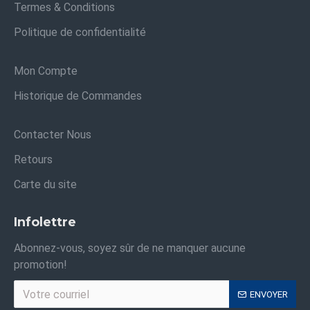
Termes & Conditions
Politique de confidentialité
Mon Compte
Historique de Commandes
Contacter Nous
Retours
Carte du site
Infolettre
Abonnez-vous, soyez sûr de ne manquer aucune
promotion!
ENVOYER