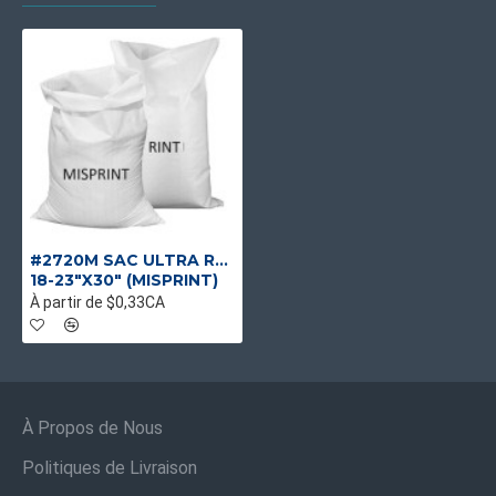
Sacs Polypropylène Misprint — Liquidation,SACS
CONSTRUCTION RÉNOVATION | SACS SABLE ET
DÉBRIS CHANTIER,Liquidation et Promotions
#2720M SAC ULTRA RÉSISTANT EN POLYPROPYLÈNE POUR DÉCHETS DE CONSTRUCTION ET RÉNOVATION
18-23"X30" (MISPRINT)
À partir de $0,33CA
À Propos de Nous
Politiques de Livraison