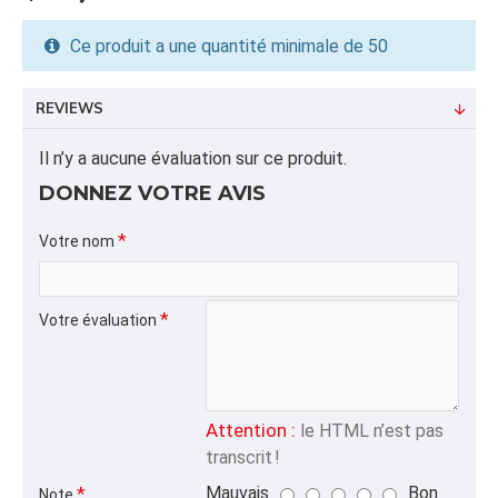
durabilité et facilite la manipulation du sac.Ces sacs
robustes sont largement utilisés par les
Ce produit a une quantité minimale de 50
entrepreneurs, compagnies de construction,
rénovateurs, paysagistes et professionnels du
REVIEWS
bâtiment pour la gestion efficace des déchets de
chantier.
Il n’y a aucune évaluation sur ce produit.
DONNEZ VOTRE AVIS
INFORMATION PRODUIT
Capacité/Taille:
Votre nom
18-23"X30" (MISPRINT)
Votre évaluation
FORMAT DU PRODUIT
Quantité par emballage: 1000.00
Dimension: 20x36x20
Poids: 137.00
Volume cubique: 6.60 pieds cubes
Attention :
le HTML n’est pas
transcrit !
FORMAT DE PALETTE
Mauvais
Bon
Note