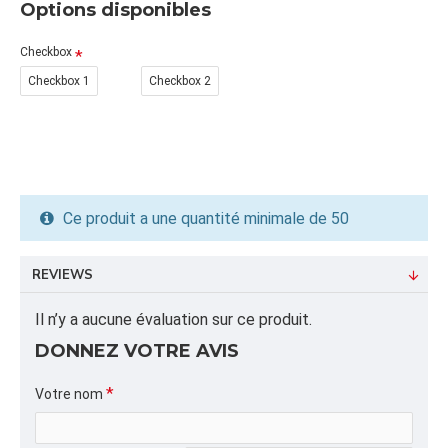
FORMAT DU PRODUIT
Options disponibles
Quantité par emballage: 50.00
Dimension: 23x34x8
Checkbox
Poids: 27.12
Checkbox 1
Checkbox 2
Volume cubique: 4.26 pieds cubes
FORMAT DE PALETTE
Quantité par palette: 600.00
Dimension/pallet: 37x46x53
Ce produit a une quantité minimale de 50
ALPHA
CLAMSHELL,COFFRES,,CLAMSHELL, BOÎTE
REVIEWS
MAÎTRESSE, CARTON, BLEUETS, FRAISES, PETITS
FRUITS, MASTER BOX, SHIPPING, 12X1 PINTE
Il n’y a aucune évaluation sur ce produit.
DONNEZ VOTRE AVIS
CATÉGORIE
Mannes à Pommes,Contenants à Herbes Fraîches
Votre nom