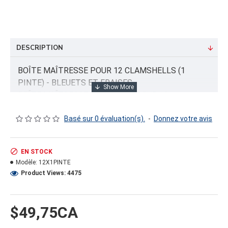
DESCRIPTION
BOÎTE MAÎTRESSE POUR 12 CLAMSHELLS (1
PINTE) - BLEUETS ET FRAISES
BOÎTE MAÎTRESSE EN CARTON POUR 12
CLAMSHELLS DE 1 PINTE. COMPATIBLE AVEC
MODÈLES 3714, 3715 OU 18X120G (3709, 5040T).
Basé sur 0 évaluation(s).
-
Donnez votre avis
IDÉAL POUR BLEUETS, FRAISES ET PETITS
FRUITS. DIMENSIONS : 16" X 9.5" X 6"
EN STOCK
Modèle:
12X1PINTE
Product Views: 4475
INFORMATION PRODUIT
Capacité/Taille:
16" X 9 1/2" X 6" (CAPACITÉ 12 X 1 PINTE)
$49,75CA