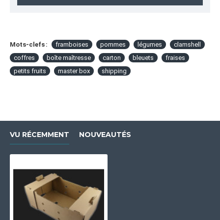
Mots-clefs :
framboises
pommes
légumes
clamshell
coffres
boîte maîtresse
carton
bleuets
fraises
petits fruits
master box
shipping
VU RÉCEMMENT
NOUVEAUTÉS