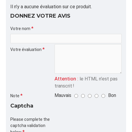
ALPHA
Il n’y a aucune évaluation sur ce produit.
SNOTION, ,SPAPIER,
DONNEZ VOTRE AVIS
CATÉGORIE
Sacs Papier pour Commerce,Liquidation et
Votre nom
Promotions
Votre évaluation
Attention :
le HTML n’est pas
transcrit !
Mauvais
Bon
Note
Captcha
Please complete the
captcha validation