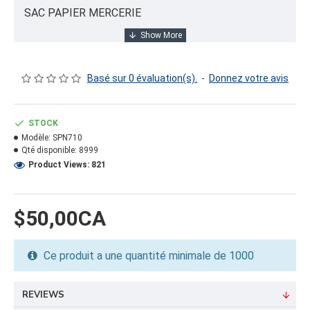
SAC PAPIER MERCERIE
INFORMATION PRODUIT
Basé sur 0 évaluation(s).
-
Donnez votre avis
Capacité/Taille:
7"X10" DD30
STOCK
Modèle:
SPN710
FORMAT DU PRODUIT
Qté disponible:
8999
Quantité par emballage: 1000.00
Product Views: 821
Dimension: 17.5X10X7
Poids: 10.48
Volume cubique: 0.70 pieds cubes
$50,00CA
FORMAT DE PALETTE
Ce produit a une quantité minimale de 1000
Quantité par palette: 50000.00
Dimension/pallet: 40X48X50
REVIEWS