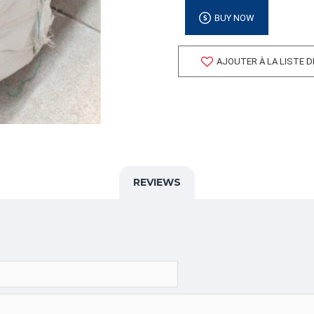
Volume cubique: 18.08 pie
BUY NOW
FORMAT DE PALETTE
Quantité par palette: 8.00
AJOUTER À LA LISTE 
Dimension/pallet:
ALPHA
LENOMESHB,MESHBLANC
CATÉGORIE
REVIEWS