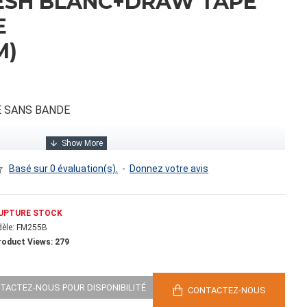
ESH BLANC+DRAW TAPE
E
M)
 SANS BANDE
Basé sur 0 évaluation(s).
-
Donnez votre avis
UPTURE STOCK
èle:
FM255B
roduct Views: 279
29.00
NTACTEZ-NOUS POUR DISPONIBILITÉ
CONTACTEZ-NOUS