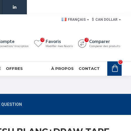
FRANÇAIS
$
CAN DOLLAR
0
0
Compte
Favoris
Comparer
onnection/ Inscription
Modifier mes favoris
Comparer des produits
0
É
OFFRES
À PROPOS
CONTACT
 QUESTION