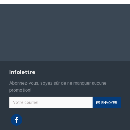
Infolettre
Abonnez-vous, soyez sûr de ne manquer aucune
promotion!
ENVOYER