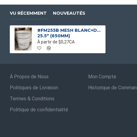
VU RÉCEMMENT
NOUVEAUTÉS
#FM255B MESH BLANC+DRAW TAPE SANS BANDE
25.5" (650MM)
À partir de $0,27CA
À Propos de Nous
Mon Compte
Politiques de Livraison
Historique de Comma
Termes & Conditions
Politique de confidentialité