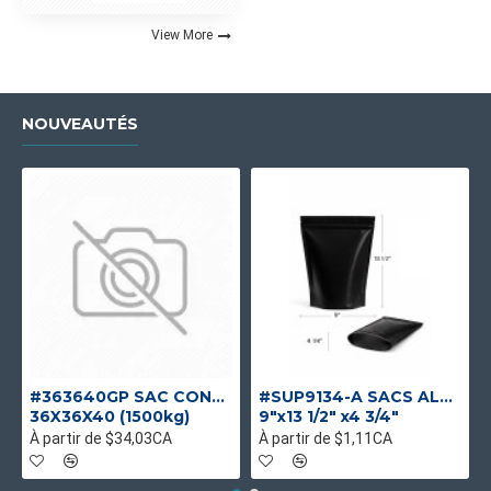
View More
NOUVEAUTÉS
#363640GP SAC CONTENEUR GOUL/PLAT UV UNIQUE
#SUP9134-A SACS ALUMINIUM NOIR MAT DEBOUT
36X36X40 (1500kg)
9"x13 1/2" x4 3/4"
À partir de $34,03CA
À partir de $1,11CA